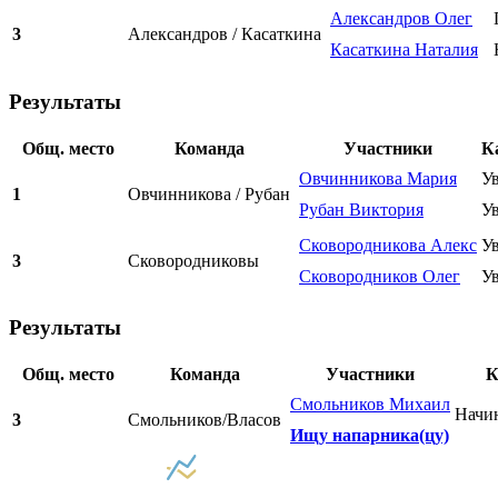
Александров Олег
3
Александров / Касаткина
Касаткина Наталия
Результаты
Общ. место
Команда
Участники
К
Овчинникова Мария
У
1
Овчинникова / Рубан
Рубан Виктория
У
Сковородникова Алекс
У
3
Сковородниковы
Сковородников Олег
У
Результаты
Общ. место
Команда
Участники
К
Смольников Михаил
Начи
3
Смольников/Власов
Ищу напарника(цу)