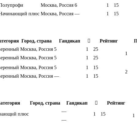
Полупрофи
Москва, Россия
6
1
15
Начинающий плюс
Москва, Россия
—
1
15
атегория
Город, страна
Гандикап
Рейтинг
П
веренный
Москва, Россия
5
1
25
1
веренный
Москва, Россия
5
1
25
веренный
Москва, Россия
5
1
15
2
веренный
Москва, Россия
—
1
15
атегория
Город, страна
Гандикап
Рейтинг
—
нающий плюс
1
15
1
—