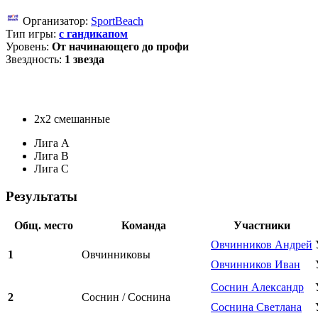
Организатор:
SportBeach
Тип игры:
с гандикапом
Уровень:
От начинающего до профи
Звездность:
1 звезда
2х2 смешанные
Лига A
Лига B
Лига C
Результаты
Общ. место
Команда
Участники
Овчинников Андрей
1
Овчинниковы
Овчинников Иван
Соснин Александр
2
Соснин / Соснина
Соснина Светлана