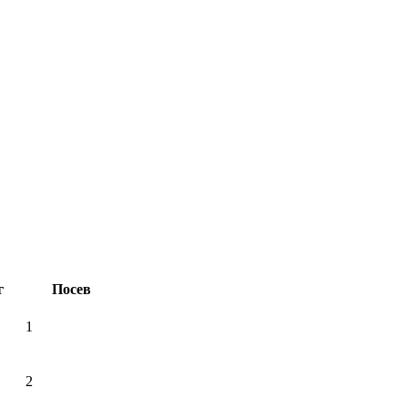
г
Посев
1
2