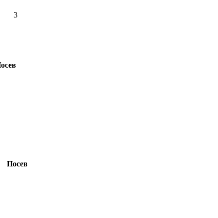
3
осев
Посев