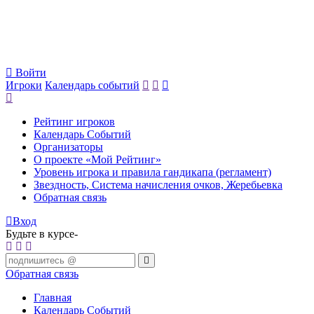
Войти
Игроки
Календарь событий
Рейтинг игроков
Календарь Событий
Организаторы
О проекте «Мой Рейтинг»
Уровень игрока и правила гандикапа (регламент)
Звездность, Система начисления очков, Жеребьевка
Обратная связь
Вход
Будьте в курсе-
Обратная связь
Главная
Календарь Событий