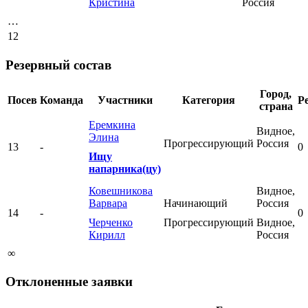
Кристина
Россия
…
12
Резервный состав
Город,
Посев
Команда
Участники
Категория
Р
страна
Еремкина
Видное,
Элина
Прогрессирующий
Россия
13
-
0
Ищу
напарника(цу)
Ковешникова
Видное,
Варвара
Начинающий
Россия
14
-
0
Черченко
Прогрессирующий
Видное,
Кирилл
Россия
∞
Отклоненные заявки