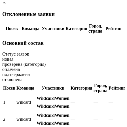
∞
Отклоненные заявки
Город,
Посев
Команда
Участники
Категория
Рейтинг
страна
Основной состав
Статус заявок
новая
проверена (категория)
оплачена
подтверждена
отклонена
Город,
Посев
Команда
Участники
Категория
Рейтинг
страна
WildcardWomen
1
willcard
—
—
—
WildcardWomen
WildcardWomen
2
willcard
—
—
—
WildcardWomen