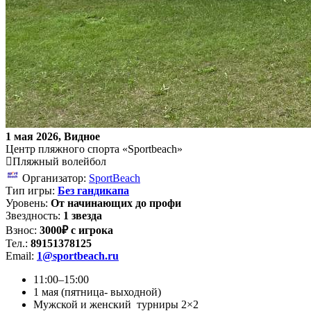
1 мая 2026, Видное
Центр пляжного спорта «Sportbeach»
Пляжный волейбол
Организатор:
SportBeach
Тип игры:
Без гандикапа
Уровень:
От начинающих до профи
Звездность:
1 звезда
Взнос:
3000₽ с игрока
Тел.:
89151378125
Email:
1@sportbeach.ru
11:00–15:00
1 мая (пятница- выходной)
Мужской и женский турниры 2×2