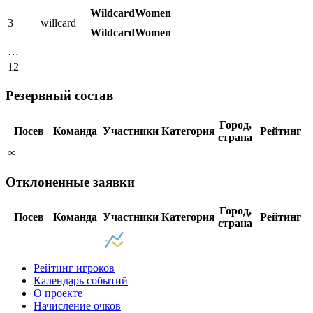
WildcardWomen
3
willcard
—
—
—
WildcardWomen
…
12
Резервный состав
Город,
Посев
Команда
Участники
Категория
Рейтинг
страна
∞
Отклоненные заявки
Город,
Посев
Команда
Участники
Категория
Рейтинг
страна
Рейтинг игроков
Календарь событий
О проекте
Начисление очков