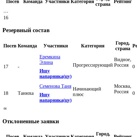
Посев
Команда
Участники
Категория
Рейтинг
страна
…
16
Резервный состав
Город,
Посев
Команда
Участники
Категория
Р
страна
Еремкина
Видное,
Элина
Прогрессирующий
Россия
17
-
0
Ищу
напарника(цу)
Семенова Таня
Москва,
Начинающий
Россия
18
Танюха
0
плюс
Ищу
напарника(цу)
∞
Отклоненные заявки
Город,
Посев
Команда
Участники
Категория
Рейтинг