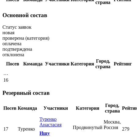
страна
Основной состав
Статус заявок
новая
проверена (категория)
оплачена
подтверждена
отклонена
Город,
Посев
Команда
Участники
Категория
Рейтинг
страна
…
16
Резервный состав
Город,
Посев
Команда
Участники
Категория
Рейти
страна
Туренко
Москва,
Анастасия
Продвинутый
Россия
17
Туренко
279
Ищу