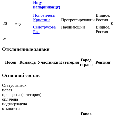
Ищу
напарника(цу)
Поповичева
Видное,
Кристина
Прогрессирующий
Россия
20
мяу
0
Сенотрусова
Начинающий
Видное,
Ева
Россия
∞
Отклоненные заявки
Город,
Посев
Команда
Участники
Категория
Рейтинг
страна
Основной состав
Статус заявок
новая
проверена (категория)
оплачена
подтверждена
отклонена
Город,