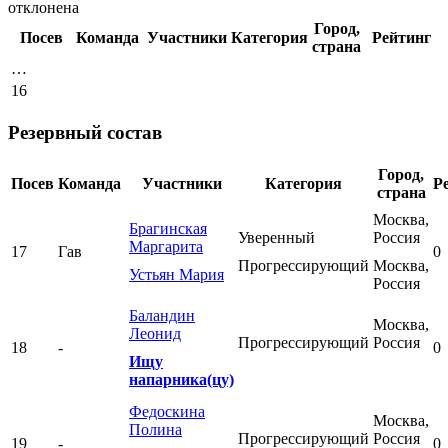
отклонена
Город,
Посев
Команда
Участники
Категория
Рейтинг
страна
…
16
Резервный состав
Город,
Посев
Команда
Участники
Категория
Р
страна
Москва,
Брагинская
Уверенный
Россия
Маргарита
17
Гав
0
Прогрессирующий
Москва,
Устьян Мария
Россия
Баландин
Москва,
Леонид
Прогрессирующий
Россия
18
-
0
Ищу
напарника(цу)
Федоскина
Москва,
Полина
Прогрессирующий
Россия
19
-
0