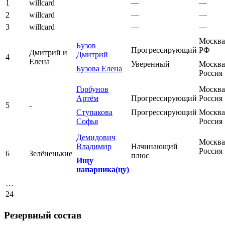
1
willcard
—
—
2
willcard
—
—
3
willcard
—
—
Москва
Бузов
Прогрессирующий
РФ
Дмитрий и
Дмитрий
4
Елена
Уверенный
Москва
Бузова Елена
Россия
Горбунов
Москва
Артём
Прогрессирующий
Россия
5
-
Ступакова
Прогрессирующий
Москва
Софья
Россия
Демидович
Москва
Владимир
Начинающий
Россия
6
Зелёненькие
плюс
Ищу
напарника(цу)
…
24
Резервный состав