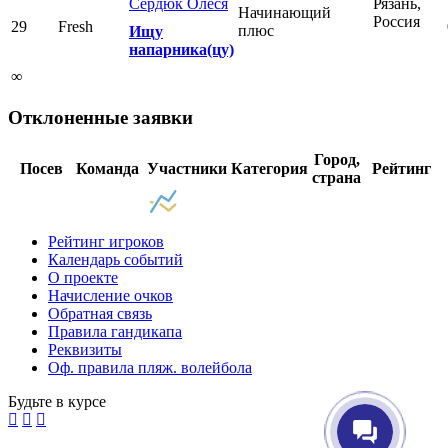
Сердюк Олеся
Рязань,
Начинающий
Россия
29
Fresh
плюс
Ищу
напарника(цу)
∞
Отклоненные заявки
Город,
Посев
Команда
Участники
Категория
Рейтинг
страна
Рейтинг игроков
Календарь событий
О проекте
Начисление очков
Обратная связь
Правила гандикапа
Реквизиты
Оф. правила пляж. волейбола
Будьте в курсе