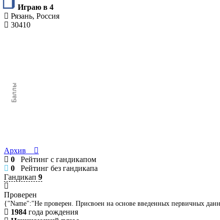
Играю в 4
Рязань, Россия
30410
Баллы
Архив
0
Рейтинг с гандикапом
0
Рейтинг без гандикапа
Гандикап
9
Проверен
{"Name":"Не проверен. Присвоен на основе введенных первичных дан
1984
года рождения