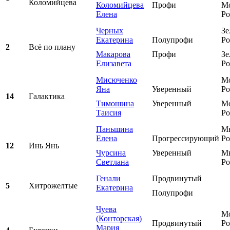
Коломийцева
Коломийцева
Профи
Мо
Елена
Ро
Черных
Зе
Екатерина
Полупрофи
Ро
2
Всё по плану
Макарова
Профи
Зе
Елизавета
Ро
Мисюченко
Мо
Яна
Уверенный
Ро
14
Галактика
Тимошина
Уверенный
Мо
Таисия
Ро
Паньшина
М
Елена
Прогрессирующий
Ро
12
Инь Янь
Чурсина
Уверенный
М
Светлана
Ро
Генали
Продвинутый
5
Хитрожелтые
Екатерина
Полупрофи
Чуева
Мо
(Конторская)
Продвинутый
Ро
Мария