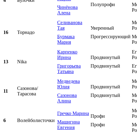
4
Булочки
Полупрофи
Мо
Чинёнова
Ро
Алена
Селиванова
Мо
Тая
Уверенный
Ро
16
Торнадо
Бурмака
Прогрессирующий
Мо
Мария
Ро
Карпенко
Ег
Ирина
Продвинутый
Ро
13
Nika
Григорьева
Продвинутый
Ег
Татьяна
Ро
Медведева
Мо
Юлия
Продвинутый
Ро
Сазонова/
11
Тарасова
Сазонова
Продвинутый
Мо
Алина
Ро
Мо
Гречко Марина
Профи
Ро
6
Волейболисточки
Машигина
Профи
Мо
Евгения
Ро