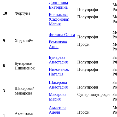
Долганова
Мо
Екатерина
Полупрофи
Ро
10
Фортуна
Колпакова
Полупрофи
Мо
(Сафонова)
Ро
Мария
Мо
Филина Ольга
Полупрофи
Ро
9
Ход конём
Ромашова
Профи
Мо
Анна
Ро
Бунарева
Зе
Анастасия
Полупрофи
Р
Бунарева/
8
Никоненок
Никоненок
Полупрофи
Зе
Наталья
Р
Шакерова
Зе
Анастасия
Полупрофи
Ро
Шакерова/
3
Макарова
Макарова
Супер полупрофи
Зе
Мария
Ро
Ахметова
Мо
Аделя
Профи
Ро
Ахметова/
1