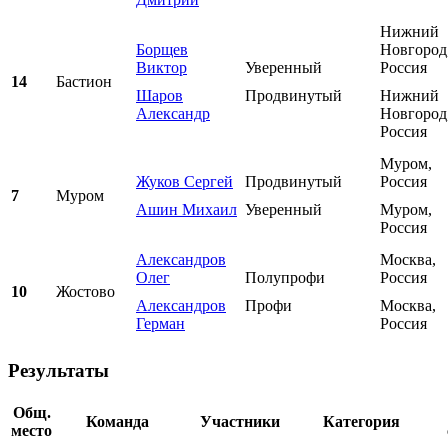
Нижний
Борщев
Новгород
Виктор
Уверенный
Россия
14
Бастион
Шаров
Продвинутый
Нижний
Александр
Новгород
Россия
Муром,
Жуков Сергей
Продвинутый
Россия
7
Муром
Ашин Михаил
Уверенный
Муром,
Россия
Александров
Москва,
Олег
Полупрофи
Россия
10
Жостово
Александров
Профи
Москва,
Герман
Россия
Результаты
Общ.
Команда
Участники
Категория
место