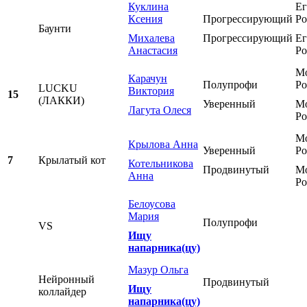
Куклина
Ег
Ксения
Прогрессирующий
Ро
Баунти
Михалева
Прогрессирующий
Ег
Анастасия
Ро
Мо
Карачун
Полупрофи
Ро
LUCKU
Виктория
15
(ЛАККИ)
Уверенный
Мо
Лагута Олеся
Ро
Мо
Крылова Анна
Уверенный
Ро
7
Крылатый кот
Котельникова
Продвинутый
Мо
Анна
Ро
Белоусова
Мария
Полупрофи
VS
Ищу
напарника(цу)
Мазур Ольга
Нейронный
Продвинутый
Ищу
коллайдер
напарника(цу)