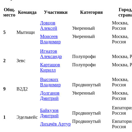
Общ.
Город
Команда
Участники
Категория
место
стран
Ловцов
Москва,
Алексей
Уверенный
Россия
5
Мытищи
Моисеев
Уверенный
Москва,
Владимир
Россия
Игнатов
Александр
Полупрофи
Москва, 
2
Зевс
Карташов
Полупрофи
Москва, 
Кирилл
Высоких
Москва,
Владимир
Продвинутый
Россия
9
В2Д2
Долганов
Уверенный
Москва,
Дмитрий
Россия
Евпатори
Байкузов
Продвинутый
Россия
Дмитрий
1
Эдельвейс
Продвинутый
Евпатори
Лихачёв Артур
Россия