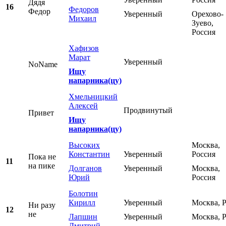
Дядя
16
Федоров
Федор
Уверенный
Орехово-
Михаил
Зуево,
Россия
Хафизов
Марат
Уверенный
NoName
Ищу
напарника(цу)
Хмельницкий
Алексей
Продвинутый
Привет
Ищу
напарника(цу)
Высоких
Москва,
Константин
Уверенный
Россия
Пока не
11
на пике
Долганов
Уверенный
Москва,
Юрий
Россия
Болотин
Кирилл
Уверенный
Москва, 
Ни разу
12
не
Лапшин
Уверенный
Москва, 
Дмитрий