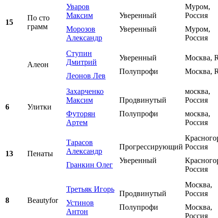
Уваров
Муром,
Максим
Уверенный
Россия
По сто
15
грамм
Морозов
Уверенный
Муром,
Александр
Россия
Ступин
Уверенный
Москва, 
Дмитрий
Алеон
Полупрофи
Москва, 
Леонов Лев
Захарченко
москва,
Максим
Продвинутый
Россия
6
Улитки
Футорян
Полупрофи
москва,
Артем
Россия
Красного
Тарасов
Прогрессирующий
Россия
Александр
13
Пенаты
Уверенный
Красного
Гранкин Олег
Россия
Москва,
Третьяк Игорь
Продвинутый
Россия
8
Beautyfor
Устинов
Полупрофи
Москва,
Антон
Россия