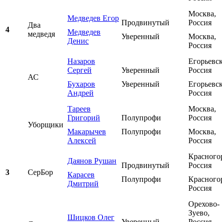
Москва,
Медведев Егор
Продвинутый
Россия
Два
4
Медведев
медведя
Уверенный
Москва,
Денис
Россия
Назаров
Егорьевск
Сергей
Уверенный
Россия
АС
Бухаров
Уверенный
Егорьевск
Андрей
Россия
Тареев
Москва,
Григорий
Полупрофи
Россия
Уборщики
Макарычев
Полупрофи
Москва,
Алексей
Россия
Красного
Даянов Рушан
Продвинутый
Россия
3
СерБор
Карасев
Полупрофи
Красного
Дмитрий
Россия
Орехово-
Зуево,
Шицков Олег
Уверенный
Россия