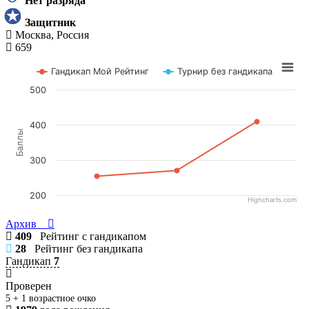
Нет разряда
Защитник
Москва, Россия
659
Гандикап Мой Рейтинг
Турнир без гандикапа
500
400
Баллы
300
200
Highcharts.com
Архив
409
Рейтинг с гандикапом
28
Рейтинг без гандикапа
Гандикап
7
Проверен
5 + 1 возрастное очко