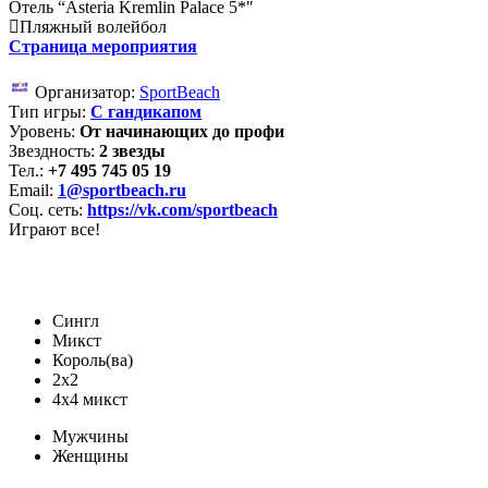
Отель “Asteria Kremlin Palace 5*"
Пляжный волейбол
Страница мероприятия
Организатор:
SportBeach
Тип игры:
С гандикапом
Уровень:
От начинающих до профи
Звездность:
2 звезды
Тел.:
+7 495 745 05 19
Email:
1@sportbeach.ru
Соц. сеть:
https://vk.com/sportbeach
Играют все!
Сингл
Микст
Король(ва)
2х2
4x4 микст
Мужчины
Женщины