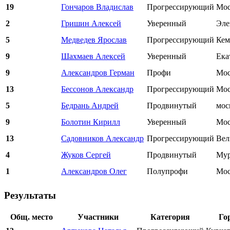
19
Гончаров Владислав
Прогрессирующий
Мос
2
Гришин Алексей
Уверенный
Эле
5
Медведев Ярослав
Прогрессирующий
Кем
9
Шахмаев Алексей
Уверенный
Ека
9
Александров Герман
Профи
Мос
13
Бессонов Александр
Прогрессирующий
Мос
5
Бедрань Андрей
Продвинутый
мос
9
Болотин Кирилл
Уверенный
Мос
13
Садовников Александр
Прогрессирующий
Вел
4
Жуков Сергей
Продвинутый
Мур
1
Александров Олег
Полупрофи
Мос
Результаты
Общ. место
Участники
Категория
Го