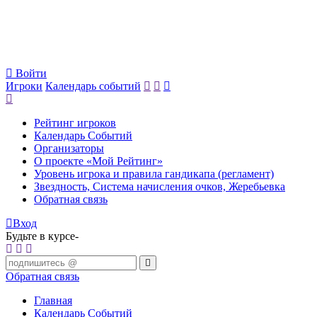
Войти
Игроки
Календарь событий
Рейтинг игроков
Календарь Событий
Организаторы
О проекте «Мой Рейтинг»
Уровень игрока и правила гандикапа (регламент)
Звездность, Система начисления очков, Жеребьевка
Обратная связь
Вход
Будьте в курсе-
Обратная связь
Главная
Календарь Событий