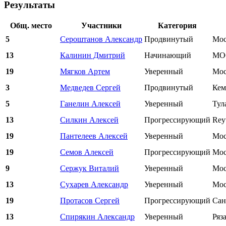
Результаты
Общ. место
Участники
Категория
5
Сероштанов Александр
Продвинутый
Мос
13
Калинин Дмитрий
Начинающий
МОС
19
Мягков Артем
Уверенный
Мос
3
Медведев Сергей
Продвинутый
Кем
5
Ганелин Алексей
Уверенный
Тул
13
Силкин Алексей
Прогрессирующий
Rey
19
Пантелеев Алексей
Уверенный
Мос
19
Семов Алексей
Прогрессирующий
Мос
9
Сержук Виталий
Уверенный
Мос
13
Сухарев Александр
Уверенный
Мос
19
Протасов Сергей
Прогрессирующий
Сан
13
Спирякин Александр
Уверенный
Ряз