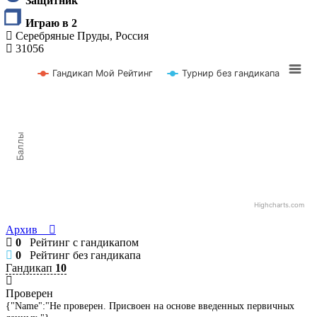
Защитник
Играю в 2
Серебряные Пруды, Россия
31056
Гандикап Мой Рейтинг
Турнир без гандикапа
Баллы
Highcharts.com
Архив
0
Рейтинг с гандикапом
0
Рейтинг без гандикапа
Гандикап
10
Проверен
{"Name":"Не проверен. Присвоен на основе введенных первичных