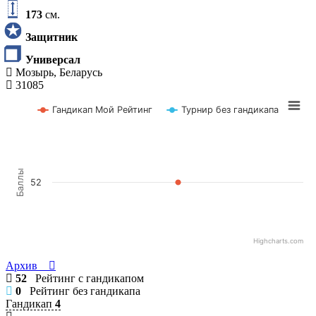
173
см.
Защитник
Универсал
Мозырь, Беларусь
31085
Гандикап Мой Рейтинг
Турнир без гандикапа
Баллы
52
Highcharts.com
Архив
52
Рейтинг с гандикапом
0
Рейтинг без гандикапа
Гандикап
4