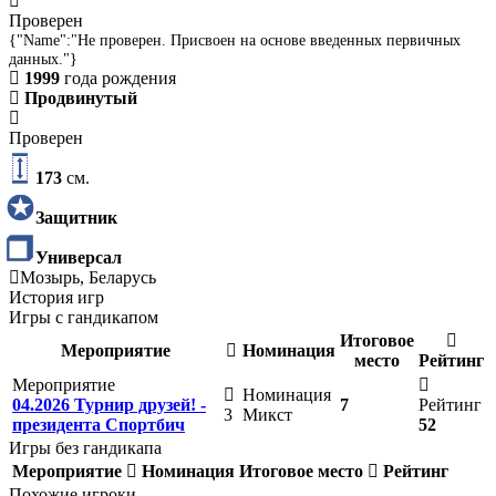
Проверен
{"Name":"Не проверен. Присвоен на основе введенных первичных
данных."}
1999
года рождения
Продвинутый
Проверен
173
см.
Защитник
Универсал
Мозырь, Беларусь
История игр
Игры с гандикапом
Итоговое
Мероприятие
Номинация
место
Рейтинг
Мероприятие
Номинация
04.2026 Турнир друзей! -
7
Рейтинг
3
Микст
президента Спортбич
52
Игры без гандикапа
Мероприятие
Номинация
Итоговое место
Рейтинг
Похожие игроки