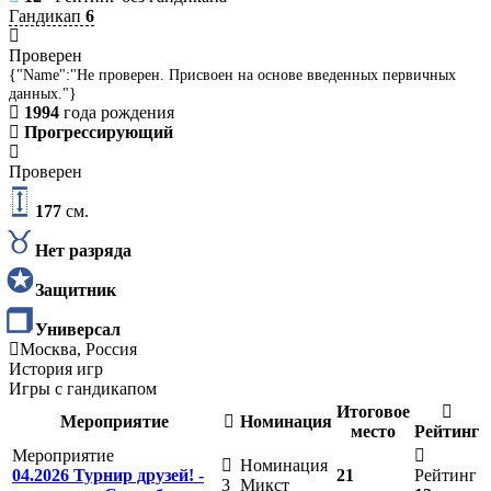
Гандикап
6
Проверен
{"Name":"Не проверен. Присвоен на основе введенных первичных
данных."}
1994
года рождения
Прогрессирующий
Проверен
177
см.
Нет разряда
Защитник
Универсал
Москва, Россия
История игр
Игры с гандикапом
Итоговое
Мероприятие
Номинация
место
Рейтинг
Мероприятие
Номинация
04.2026 Турнир друзей! -
21
Рейтинг
3
Микст