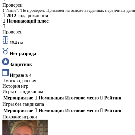
Проверен
{"Name":"Не проверен. Присвоен на основе введенных первичных дан
2012
года рождения
Начинающий плюс
Проверен
154
см.
Нет разряда
Защитник
Играю в 4
москва, россия
История игр
Игры с гандикапом
Мероприятие
Номинация
Итоговое место
Рейтинг
Игры без гандикапа
Мероприятие
Номинация
Итоговое место
Рейтинг
Похожие игроки