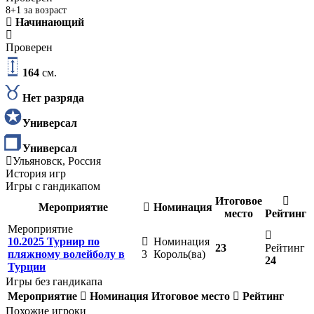
8+1 за возраст
Начинающий
Проверен
164
см.
Нет разряда
Универсал
Универсал
Ульяновск, Россия
История игр
Игры с гандикапом
Итоговое
Мероприятие
Номинация
место
Рейтинг
Мероприятие
10.2025 Турнир по
Номинация
23
Рейтинг
пляжному волейболу в
3
Король(ва)
24
Турции
Игры без гандикапа
Мероприятие
Номинация
Итоговое место
Рейтинг
Похожие игроки