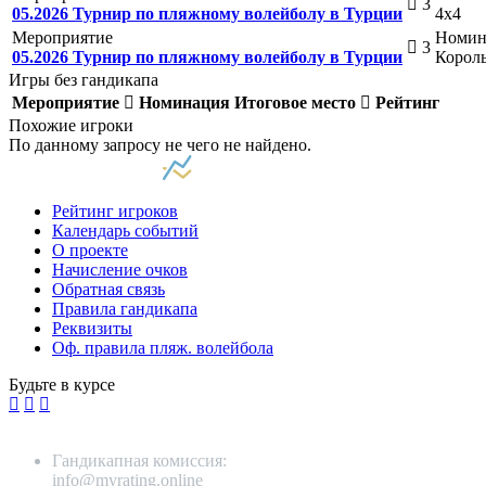
3
05.2026 Турнир по пляжному волейболу в Турции
4х4
Мероприятие
Номин
3
05.2026 Турнир по пляжному волейболу в Турции
Король
Игры без гандикапа
Мероприятие
Номинация
Итоговое место
Рейтинг
Похожие игроки
По данному запросу не чего не найдено.
Рейтинг игроков
Календарь событий
О проекте
Начисление очков
Обратная связь
Правила гандикапа
Реквизиты
Оф. правила пляж. волейбола
Будьте в курсе
Гандикапная комиссия:
info@myrating.online