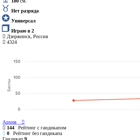
180
см.
Нет разряда
Универсал
Играю в 2
Дзержинск, Россия
4324
150
100
Баллы
50
0
Архив
144
Рейтинг с гандикапом
0
Рейтинг без гандикапа
Гандикап
9