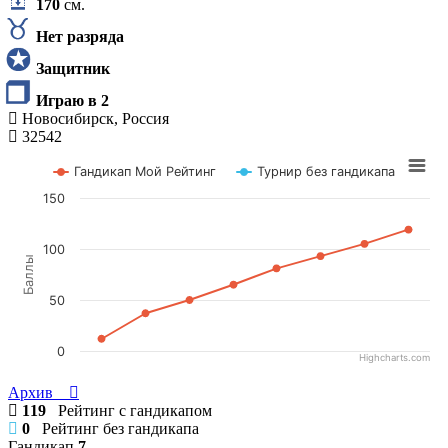
170
см.
Нет разряда
Защитник
Играю в 2
Новосибирск, Россия
32542
Гандикап Мой Рейтинг
Турнир без гандикапа
150
100
Баллы
50
0
Highcharts.com
Архив
119
Рейтинг с гандикапом
0
Рейтинг без гандикапа
Гандикап
7