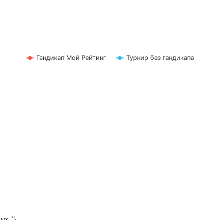
Гандикап Мой Рейтинг
Турнир без гандикапа
ных."}