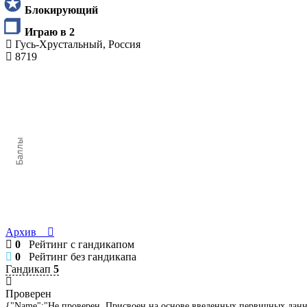
Блокирующий
Играю в 2
Гусь-Хрустальный, Россия
8719
Баллы
Архив
0
Рейтинг с гандикапом
0
Рейтинг без гандикапа
Гандикап
5
Проверен
{"Name":"Не проверен. Присвоен на основе введенных первичных дан