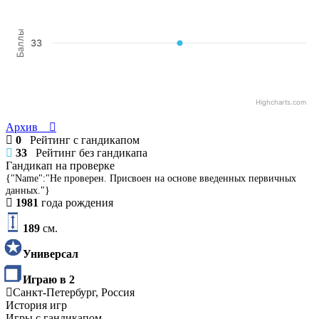
Баллы
33
Highcharts.com
Архив
0
Рейтинг с гандикапом
33
Рейтинг без гандикапа
Гандикап на проверке
{"Name":"Не проверен. Присвоен на основе введенных первичных
данных."}
1981
года рождения
189
см.
Универсал
Играю в 2
Санкт-Петербург, Россия
История игр
Игры с гандикапом