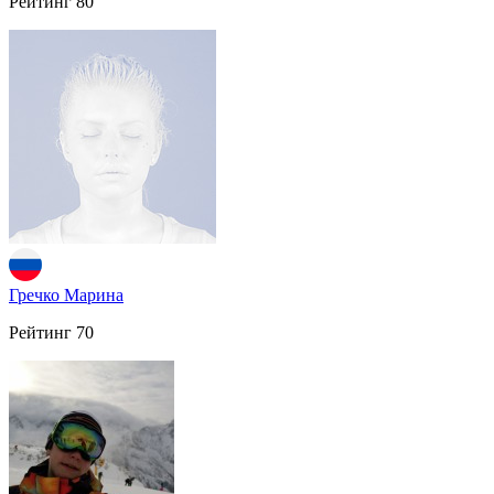
Рейтинг
80
Гречко Марина
Рейтинг
70