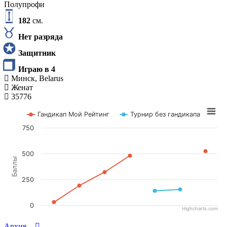
Полупрофи
182
см.
Нет разряда
Защитник
Играю в 4
Минск, Belarus
Женат
35776
Гандикап Мой Рейтинг
Турнир без гандикапа
750
500
Баллы
250
0
Highcharts.com
Архив