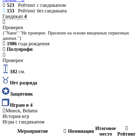
523
Рейтинг с гандикапом
153
Рейтинг без гандикапа
Гандикап
4
Проверен
{"Name":"Не проверен. Присвоен на основе введенных первичных
данных."}
1986
года рождения
Полупрофи
Проверен
182
см.
Нет разряда
Защитник
Играю в 4
Минск, Belarus
История игр
Игры с гандикапом
Итоговое
Мероприятие
Номинация
место
Рейтинг