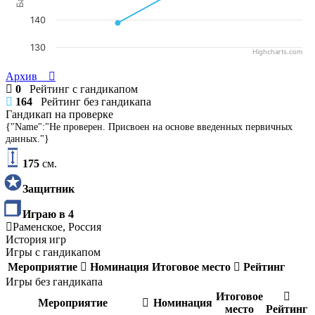
140
130
Highcharts.com
Архив
0
Рейтинг с гандикапом
164
Рейтинг без гандикапа
Гандикап на проверке
{"Name":"Не проверен. Присвоен на основе введенных первичных
данных."}
175
см.
Защитник
Играю в 4
Раменское, Россия
История игр
Игры с гандикапом
Мероприятие
Номинация
Итоговое место
Рейтинг
Игры без гандикапа
Итоговое
Мероприятие
Номинация
место
Рейтинг