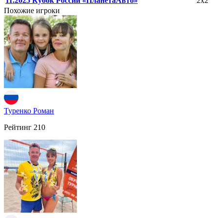
11.2025 Кубок России «ПланетаАвто»
2х2
Похожие игроки
Туренко Роман
Рейтинг
210