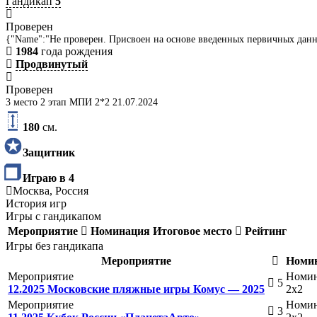
Гандикап
5
Проверен
{"Name":"Не проверен. Присвоен на основе введенных первичных дан
1984
года рождения
Продвинутый
Проверен
3 место 2 этап МПИ 2*2 21.07.2024
180
см.
Защитник
Играю в 4
Москва, Россия
История игр
Игры с гандикапом
Мероприятие
Номинация
Итоговое место
Рейтинг
Игры без гандикапа
Мероприятие
Номи
Мероприятие
Номи
5
12.2025 Московские пляжные игры Комус — 2025
2х2
Мероприятие
Номи
3