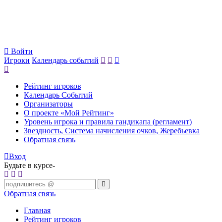
Войти
Игроки
Календарь событий
Рейтинг игроков
Календарь Событий
Организаторы
О проекте «Мой Рейтинг»
Уровень игрока и правила гандикапа (регламент)
Звездность, Система начисления очков, Жеребьевка
Обратная связь
Вход
Будьте в курсе-
Обратная связь
Главная
Рейтинг игроков