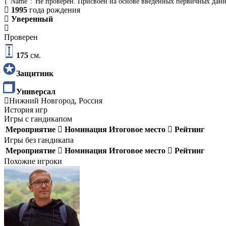
{"Name":"Не проверен. Присвоен на основе введенных первичных дан
1995
года рождения
Уверенный
Проверен
175
см.
Защитник
Универсал
Нижний Новгород, Россия
История игр
Игры с гандикапом
Мероприятие
Номинация
Итоговое место
Рейтинг
Игры без гандикапа
Мероприятие
Номинация
Итоговое место
Рейтинг
Похожие игроки