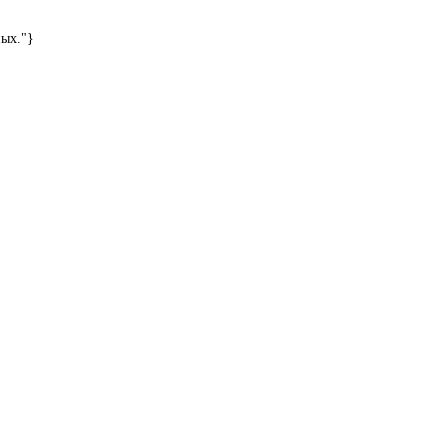
ных."}