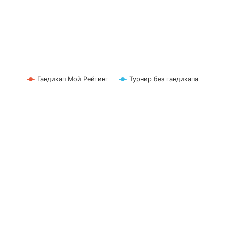
Гандикап Мой Рейтинг
Турнир без гандикапа