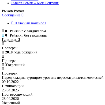
Рыжов Роман – Мой Рейтинг
Рыжов Роман
Сообщение
Пляжный волейбол
0
Рейтинг с гандикапом
0
Рейтинг без гандикапа
Гандикап
5
Проверен
2010
года рождения
Проверен
Уверенный
Проверен
Перед каждым турниром уровень пересматривается комиссией.
09.10.2022
Начинающий
25.04.2025
Прогрессирующий
28.04.2026
Уверенный