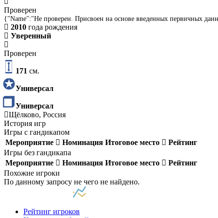
Проверен
{"Name":"Не проверен. Присвоен на основе введенных первичных дан
2010
года рождения
Уверенный
Проверен
171
см.
Универсал
Универсал
Щёлково, Россия
История игр
Игры с гандикапом
Мероприятие
Номинация
Итоговое место
Рейтинг
Игры без гандикапа
Мероприятие
Номинация
Итоговое место
Рейтинг
Похожие игроки
По данному запросу не чего не найдено.
Рейтинг игроков