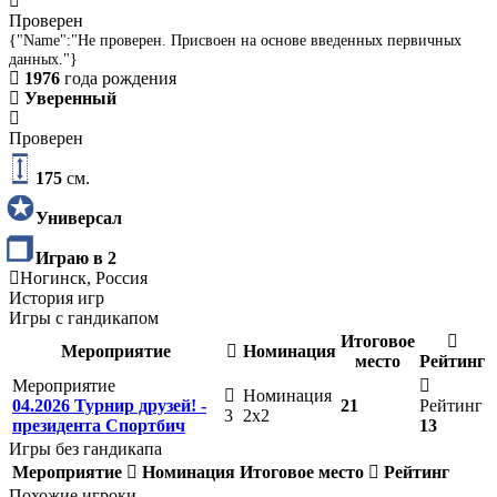
Проверен
{"Name":"Не проверен. Присвоен на основе введенных первичных
данных."}
1976
года рождения
Уверенный
Проверен
175
см.
Универсал
Играю в 2
Ногинск, Россия
История игр
Игры с гандикапом
Итоговое
Мероприятие
Номинация
место
Рейтинг
Мероприятие
Номинация
04.2026 Турнир друзей! -
21
Рейтинг
3
2х2
президента Спортбич
13
Игры без гандикапа
Мероприятие
Номинация
Итоговое место
Рейтинг
Похожие игроки