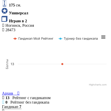
175
см.
Универсал
Играю в 2
Ногинск, Россия
28473
Гандикап Мой Рейтинг
Турнир без гандикапа
Баллы
13
Highcharts.com
Архив
13
Рейтинг с гандикапом
0
Рейтинг без гандикапа
Гандикап
7