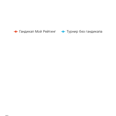
Гандикап Мой Рейтинг
Турнир без гандикапа