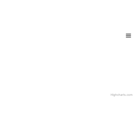
Highcharts.com