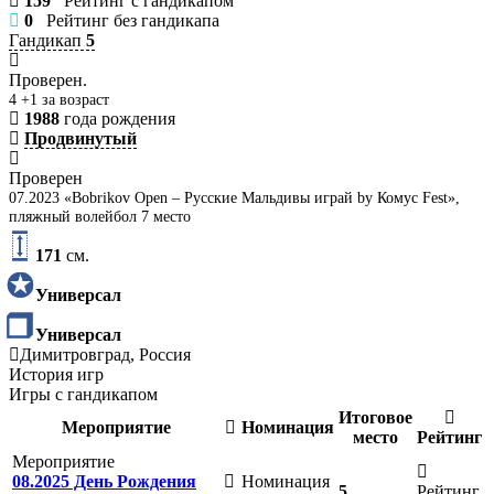
159
Рейтинг с гандикапом
0
Рейтинг без гандикапа
Гандикап
5
Проверен.
4 +1 за возраст
1988
года рождения
Продвинутый
Проверен
07.2023 «Bobrikov Open – Русские Мальдивы играй by Комус Fest»,
пляжный волейбол 7 место
171
см.
Универсал
Универсал
Димитровград, Россия
История игр
Игры с гандикапом
Итоговое
Мероприятие
Номинация
место
Рейтинг
Мероприятие
08.2025 День Рождения
Номинация
5
Рейтинг