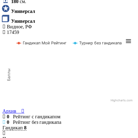
180
см.
Универсал
Универсал
Видное, РФ
17459
Гандикап Мой Рейтинг
Турнир без гандикапа
Баллы
Highcharts.com
Архив
0
Рейтинг с гандикапом
0
Рейтинг без гандикапа
Гандикап
8