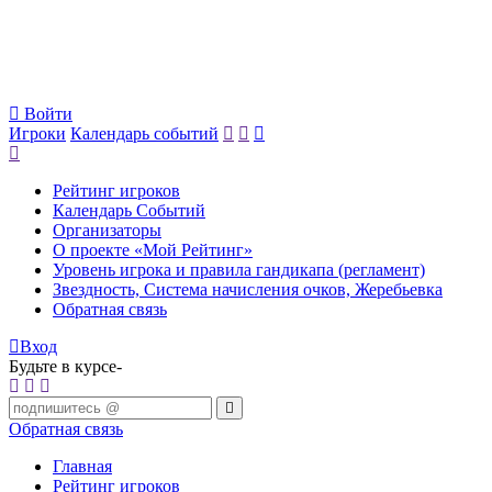
Войти
Игроки
Календарь событий
Рейтинг игроков
Календарь Событий
Организаторы
О проекте «Мой Рейтинг»
Уровень игрока и правила гандикапа (регламент)
Звездность, Система начисления очков, Жеребьевка
Обратная связь
Вход
Будьте в курсе-
Обратная связь
Главная
Рейтинг игроков