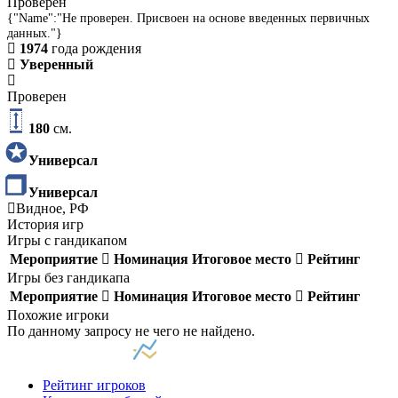
Проверен
{"Name":"Не проверен. Присвоен на основе введенных первичных
данных."}
1974
года рождения
Уверенный
Проверен
180
см.
Универсал
Универсал
Видное, РФ
История игр
Игры с гандикапом
Мероприятие
Номинация
Итоговое место
Рейтинг
Игры без гандикапа
Мероприятие
Номинация
Итоговое место
Рейтинг
Похожие игроки
По данному запросу не чего не найдено.
Рейтинг игроков