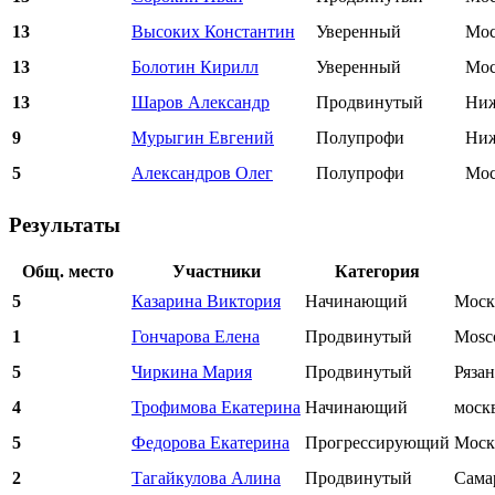
13
Высоких Константин
Уверенный
Мос
13
Болотин Кирилл
Уверенный
Мос
13
Шаров Александр
Продвинутый
Ниж
9
Мурыгин Евгений
Полупрофи
Ниж
5
Александров Олег
Полупрофи
Мос
Результаты
Общ. место
Участники
Категория
5
Казарина Виктория
Начинающий
Моск
1
Гончарова Елена
Продвинутый
Mosc
5
Чиркина Мария
Продвинутый
Рязан
4
Трофимова Екатерина
Начинающий
москв
5
Федорова Екатерина
Прогрессирующий
Моск
2
Тагайкулова Алина
Продвинутый
Сама