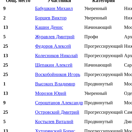
Общ. место
Участники
Категория
9
Бабушкин Михаил
Уверенный
Ниж
2
Борщев Виктор
Уверенный
Ниж
13
Кашин Денис
Начинающий
Мос
5
Журавлев Дмитрий
Профи
Арх
25
Федоров Алексей
Прогрессирующий
Ниж
13
Колесников Николай
Прогрессирующий
Арх
25
Щепакин Алексей
Начинающий
Сар
25
Воскобойников Игорь
Прогрессирующий
Мос
1
Высоких Владимир
Продвинутый
Мос
13
Морозов Юрий
Уверенный
Оде
9
Сероштанов Александр
Продвинутый
Мос
25
Островский Дмитрий
Прогрессирующий
Сам
5
Костылев Виталий
Продвинутый
Дми
13
Хуторянский Борис
Прогрессирующий
Мос