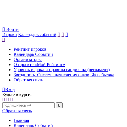
Войти
Игроки
Календарь событий
Рейтинг игроков
Календарь Событий
Организаторы
О проекте «Мой Рейтинг»
Уровень игрока и правила гандикапа (регламент)
Звездность, Система начисления очков, Жеребьевка
Обратная связь
Вход
Будьте в курсе-
Обратная связь
Главная
Календарь Событий