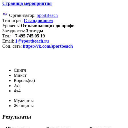
Страница мероприятия
Организатор:
SportBeach
Тип игры:
С гандикапом
Уровень:
От начинающих до профи
Звездность:
3 звезды
Тел.:
+7 495 745 05 19
Email:
1@sportbeach.ru
Соц. сеть:
https://vk.com/sportbeach
Сингл
Микст
Король(ва)
2х2
4х4
Мужчины
Женщины
Результаты