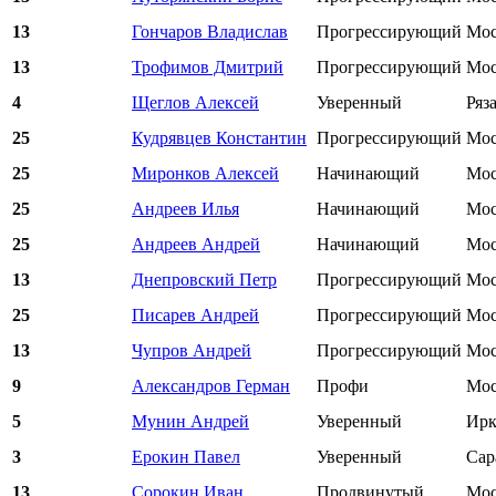
13
Гончаров Владислав
Прогрессирующий
Мос
13
Трофимов Дмитрий
Прогрессирующий
Мос
4
Щеглов Алексей
Уверенный
Ряз
25
Кудрявцев Константин
Прогрессирующий
Мос
25
Миронков Алексей
Начинающий
Мос
25
Андреев Илья
Начинающий
Мос
25
Андреев Андрей
Начинающий
Мос
13
Днепровский Петр
Прогрессирующий
Мос
25
Писарев Андрей
Прогрессирующий
Мос
13
Чупров Андрей
Прогрессирующий
Мос
9
Александров Герман
Профи
Мос
5
Мунин Андрей
Уверенный
Ирк
3
Ерокин Павел
Уверенный
Сар
13
Сорокин Иван
Продвинутый
Мос