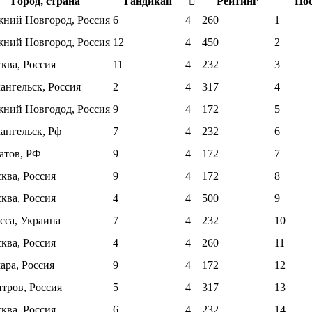
Город, страна
Гандикап
Рейтинг
По
ний Новгород, Россия
6
4
260
1
ний Новгород, Россия
12
4
450
2
ква, Россия
11
4
232
3
ангельск, Россия
2
4
317
4
ний Новгодод, Россия
9
4
172
5
ангельск, Рф
7
4
232
6
атов, РФ
9
4
172
7
ква, Россия
9
4
172
8
ква, Россия
4
4
500
9
сса, Украина
7
4
232
10
ква, Россия
4
4
260
11
ара, Россия
9
4
172
12
тров, Россия
5
4
317
13
ква, Россия
6
4
232
14