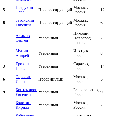
Петрухин
Москва,
5
Прогрессирующий
12
Олег
Россия
Затонский
Москва,
8
Прогрессирующий
6
Евгений
Россия
Нижний
Акимов
Уверенный
Новгород,
7
Сергей
Россия
Мунин
Ирктуск,
Уверенный
8
Андрей
Россия
Ерокин
Саратов,
3
Уверенный
14
Павел
Россия
Сорокин
Москва,
6
Продвинутый
5
Иван
Россия
Контемиров
Благовещенск,
9
Уверенный
9
Евгений
Россия
Болотин
Москва,
Уверенный
7
Кирилл
Россия
Бобрышев
Ростов-на-