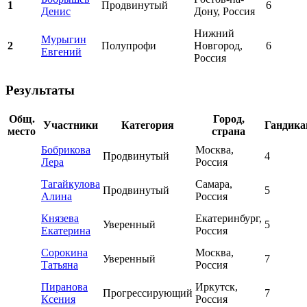
1
Продвинутый
6
Денис
Дону, Россия
Нижний
Мурыгин
2
Полупрофи
Новгород,
6
Евгений
Россия
Результаты
Общ.
Город,
Участники
Категория
Гандика
место
страна
Бобрикова
Москва,
Продвинутый
4
Лера
Россия
Тагайкулова
Самара,
Продвинутый
5
Алина
Россия
Князева
Екатеринбург,
Уверенный
5
Екатерина
Россия
Сорокина
Москва,
Уверенный
7
Татьяна
Россия
Пиранова
Иркутск,
Прогрессирующий
7
Ксения
Россия