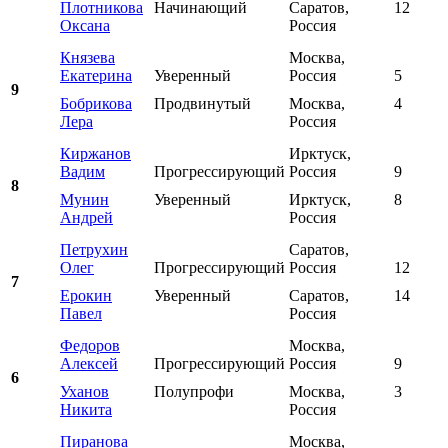
Плотникова
Начинающий
Саратов,
12
Оксана
Россия
Князева
Москва,
Екатерина
Уверенный
Россия
5
9
Бобрикова
Продвинутый
Москва,
4
Лера
Россия
Киржанов
Ирктуск,
Вадим
Прогрессирующий
Россия
9
8
Мунин
Уверенный
Ирктуск,
8
Андрей
Россия
Петрухин
Саратов,
Олег
Прогрессирующий
Россия
12
7
Ерокин
Уверенный
Саратов,
14
Павел
Россия
Федоров
Москва,
Алексей
Прогрессирующий
Россия
9
6
Уханов
Полупрофи
Москва,
3
Никита
Россия
Пиранова
Москва,