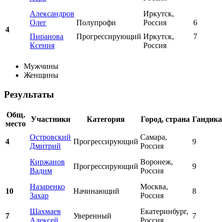
Александров
Иркутск,
Олег
Полупрофи
Россия
6
4
Пиранова
Прогрессирующий
Иркутск,
7
Ксения
Россия
Мужчины
Женщины
Результаты
Общ.
Участники
Категория
Город, страна
Гандик
место
Островский
Самара,
4
Прогрессирующий
9
Дмитрий
Россия
Киржанов
Воронеж,
Прогрессирующий
9
Вадим
Россия
Назаренко
Москва,
10
Начинающий
8
Захар
Россия
Шахмаев
Екатеринбург,
7
Уверенный
7
Алексей
Россия