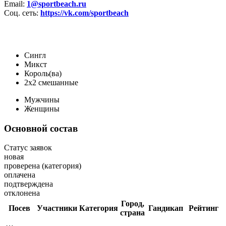
Email:
1@sportbeach.ru
Соц. сеть:
https://vk.com/sportbeach
Сингл
Микст
Король(ва)
2х2 смешанные
Мужчины
Женщины
Основной состав
Статус заявок
новая
проверена (категория)
оплачена
подтверждена
отклонена
Город,
Посев
Участники
Категория
Гандикап
Рейтинг
страна
…