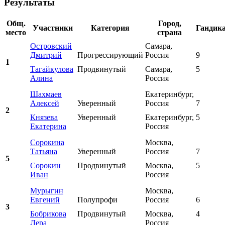
Результаты
Общ.
Город,
Участники
Категория
Гандик
место
страна
Островский
Самара,
Дмитрий
Прогрессирующий
Россия
9
1
Тагайкулова
Продвинутый
Самара,
5
Алина
Россия
Шахмаев
Екатеринбург,
Алексей
Уверенный
Россия
7
2
Князева
Уверенный
Екатеринбург,
5
Екатерина
Россия
Сорокина
Москва,
Татьяна
Уверенный
Россия
7
5
Сорокин
Продвинутый
Москва,
5
Иван
Россия
Мурыгин
Москва,
Евгений
Полупрофи
Россия
6
3
Бобрикова
Продвинутый
Москва,
4
Лера
Россия