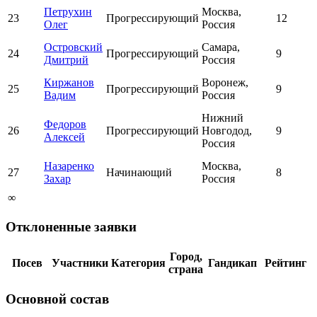
Петрухин
Москва,
23
Прогрессирующий
12
Олег
Россия
Островский
Самара,
24
Прогрессирующий
9
Дмитрий
Россия
Киржанов
Воронеж,
25
Прогрессирующий
9
Вадим
Россия
Нижний
Федоров
26
Прогрессирующий
Новгодод,
9
Алексей
Россия
Назаренко
Москва,
27
Начинающий
8
Захар
Россия
∞
Отклоненные заявки
Город,
Посев
Участники
Категория
Гандикап
Рейтинг
страна
Основной состав