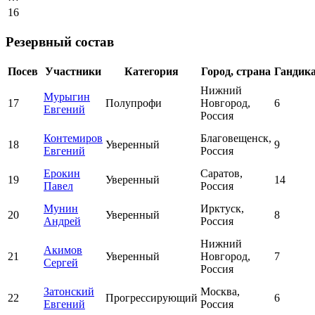
16
Резервный состав
Посев
Участники
Категория
Город, страна
Гандик
Нижний
Мурыгин
17
Полупрофи
Новгород,
6
Евгений
Россия
Контемиров
Благовещенск,
18
Уверенный
9
Евгений
Россия
Ерокин
Саратов,
19
Уверенный
14
Павел
Россия
Мунин
Ирктуск,
20
Уверенный
8
Андрей
Россия
Нижний
Акимов
21
Уверенный
Новгород,
7
Сергей
Россия
Затонский
Москва,
22
Прогрессирующий
6
Евгений
Россия