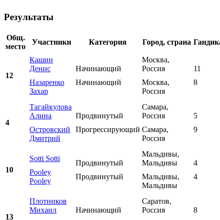
Результаты
Общ.
Участники
Категория
Город, страна
Гандик
место
Кашин
Москва,
Денис
Начинающий
Россия
11
12
Назаренко
Начинающий
Москва,
8
Захар
Россия
Тагайкулова
Самара,
Алина
Продвинутый
Россия
5
4
Островский
Прогрессирующий
Самара,
9
Дмитрий
Россия
Мальдивы,
Sotti Sotti
Продвинутый
Мальдивы
4
10
Pooley
Продвинутый
Мальдивы,
4
Pooley
Мальдивы
Плотников
Саратов,
Михаил
Начинающий
Россия
8
13