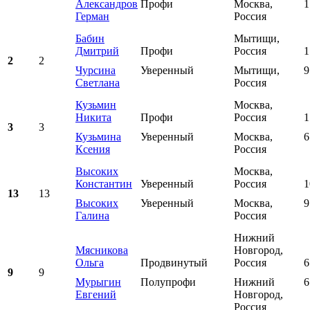
Александров
Профи
Москва,
1
Герман
Россия
Бабин
Мытищи,
Дмитрий
Профи
Россия
1
2
2
Чурсина
Уверенный
Мытищи,
9
Светлана
Россия
Кузьмин
Москва,
Никита
Профи
Россия
1
3
3
Кузьмина
Уверенный
Москва,
6
Ксения
Россия
Высоких
Москва,
Константин
Уверенный
Россия
1
13
13
Высоких
Уверенный
Москва,
9
Галина
Россия
Нижний
Мясникова
Новгород,
Ольга
Продвинутый
Россия
6
9
9
Мурыгин
Полупрофи
Нижний
6
Евгений
Новгород,
Россия