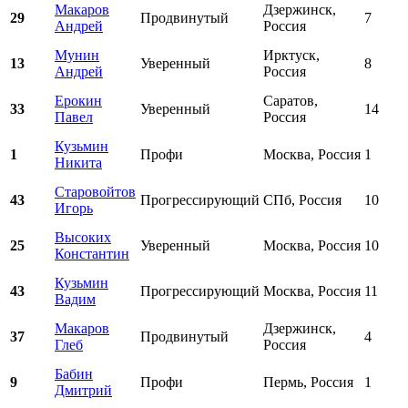
Макаров
Дзержинск,
29
Продвинутый
7
Андрей
Россия
Мунин
Ирктуск,
13
Уверенный
8
Андрей
Россия
Ерокин
Саратов,
33
Уверенный
14
Павел
Россия
Кузьмин
1
Профи
Москва, Россия
1
Никита
Старовойтов
43
Прогрессирующий
СПб, Россия
10
Игорь
Высоких
25
Уверенный
Москва, Россия
10
Константин
Кузьмин
43
Прогрессирующий
Москва, Россия
11
Вадим
Макаров
Дзержинск,
37
Продвинутый
4
Глеб
Россия
Бабин
9
Профи
Пермь, Россия
1
Дмитрий