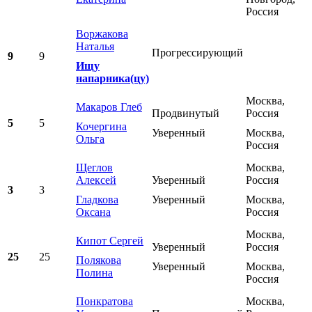
Россия
Воржакова
Наталья
Прогрессирующий
9
9
Ищу
напарника(цу)
Москва,
Макаров Глеб
Продвинутый
Россия
5
5
Кочергина
Уверенный
Москва,
Ольга
Россия
Щеглов
Москва,
Алексей
Уверенный
Россия
3
3
Гладкова
Уверенный
Москва,
Оксана
Россия
Мoсква,
Кипот Сергей
Уверенный
Россия
25
25
Полякова
Уверенный
Мoсква,
Полина
Россия
Понкратова
Москва,