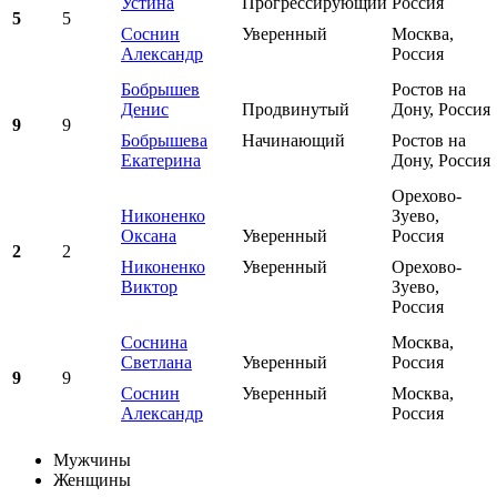
Устина
Прогрессирующий
Россия
5
5
Соснин
Уверенный
Москва,
Александр
Россия
Бобрышев
Ростов на
Денис
Продвинутый
Дону, Россия
9
9
Бобрышева
Начинающий
Ростов на
Екатерина
Дону, Россия
Орехово-
Никоненко
Зуево,
Оксана
Уверенный
Россия
2
2
Никоненко
Уверенный
Орехово-
Виктор
Зуево,
Россия
Соснина
Москва,
Светлана
Уверенный
Россия
9
9
Соснин
Уверенный
Москва,
Александр
Россия
Мужчины
Женщины