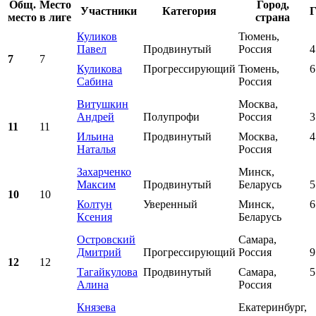
Общ.
Место
Город,
Участники
Категория
Г
место
в лиге
страна
Куликов
Тюмень,
Павел
Продвинутый
Россия
4
7
7
Куликова
Прогрессирующий
Тюмень,
6
Сабина
Россия
Витушкин
Москва,
Андрей
Полупрофи
Россия
3
11
11
Ильина
Продвинутый
Москва,
4
Наталья
Россия
Захарченко
Минск,
Максим
Продвинутый
Беларусь
5
10
10
Колтун
Уверенный
Минск,
6
Ксения
Беларусь
Островский
Самара,
Дмитрий
Прогрессирующий
Россия
9
12
12
Тагайкулова
Продвинутый
Самара,
5
Алина
Россия
Князева
Екатеринбург,