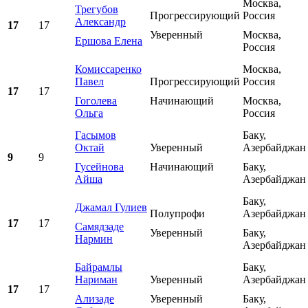
Москва,
Трегубов
Прогрессирующий
Россия
Александр
17
17
Уверенный
Москва,
Ершова Елена
Россия
Комиссаренко
Москва,
Павел
Прогрессирующий
Россия
17
17
Гоголева
Начинающий
Москва,
Ольга
Россия
Гасымов
Баку,
Октай
Уверенный
Азербайджан
9
9
Гусейнова
Начинающий
Баку,
Айша
Азербайджан
Баку,
Джамал Гулиев
Полупрофи
Азербайджан
17
17
Самядзаде
Уверенный
Баку,
Нармин
Азербайджан
Байрамлы
Баку,
Нариман
Уверенный
Азербайджан
17
17
Ализаде
Уверенный
Баку,