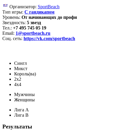
Организатор:
SportBeach
Тип игры:
С гандикапом
Уровень:
От начинающих до профи
Звездность:
5 звезд
Тел.:
+7 495 745 05 19
Email:
1@sportbeach.ru
Соц. сеть:
https://vk.com/sportbeach
Сингл
Микст
Король(ва)
2х2
4х4
Мужчины
Женщины
Лига A
Лига B
Результаты