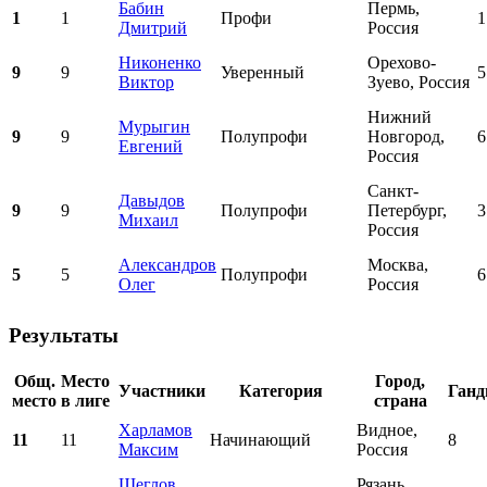
Бабин
Пермь,
1
1
Профи
1
Дмитрий
Россия
Никоненко
Орехово-
9
9
Уверенный
5
Виктор
Зуево, Россия
Нижний
Мурыгин
9
9
Полупрофи
Новгород,
6
Евгений
Россия
Санкт-
Давыдов
9
9
Полупрофи
Петербург,
3
Михаил
Россия
Александров
Москва,
5
5
Полупрофи
6
Олег
Россия
Результаты
Общ.
Место
Город,
Участники
Категория
Ганд
место
в лиге
страна
Харламов
Видное,
11
11
Начинающий
8
Максим
Россия
Щеглов
Рязань,