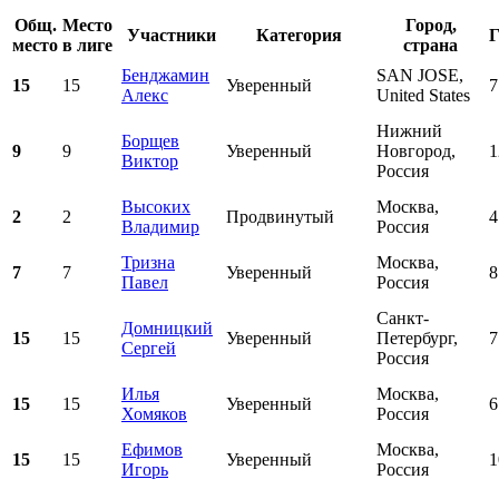
Общ.
Место
Город,
Участники
Категория
Г
место
в лиге
страна
Бенджамин
SAN JOSE,
15
15
Уверенный
7
Алекс
United States
Нижний
Борщев
9
9
Уверенный
Новгород,
1
Виктор
Россия
Высоких
Москва,
2
2
Продвинутый
4
Владимир
Россия
Тризна
Москва,
7
7
Уверенный
8
Павел
Россия
Санкт-
Домницкий
15
15
Уверенный
Петербург,
7
Сергей
Россия
Илья
Москва,
15
15
Уверенный
6
Хомяков
Россия
Ефимов
Москва,
15
15
Уверенный
1
Игорь
Россия