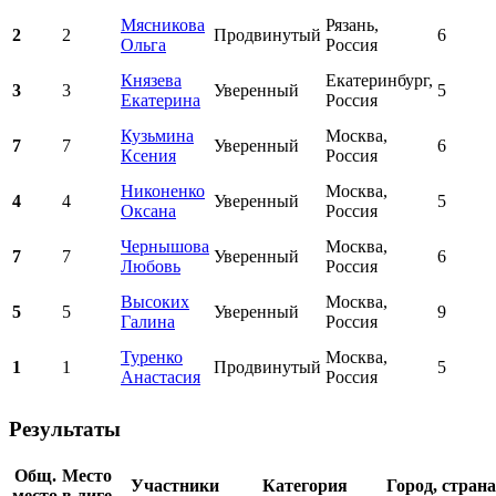
Мясникова
Рязань,
2
2
Продвинутый
6
Ольга
Россия
Князева
Екатеринбург,
3
3
Уверенный
5
Екатерина
Россия
Кузьмина
Москва,
7
7
Уверенный
6
Ксения
Россия
Никоненко
Москва,
4
4
Уверенный
5
Оксана
Россия
Чернышова
Москва,
7
7
Уверенный
6
Любовь
Россия
Высоких
Москва,
5
5
Уверенный
9
Галина
Россия
Туренко
Москва,
1
1
Продвинутый
5
Анастасия
Россия
Результаты
Общ.
Место
Участники
Категория
Город, страна
место
в лиге