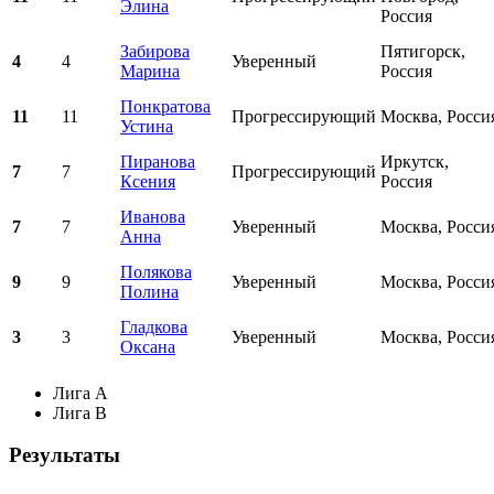
Элина
Россия
Забирова
Пятигорск,
4
4
Уверенный
Марина
Россия
Понкратова
11
11
Прогрессирующий
Москва, Росси
Устина
Пиранова
Иркутск,
7
7
Прогрессирующий
Ксения
Россия
Иванова
7
7
Уверенный
Москва, Росси
Анна
Полякова
9
9
Уверенный
Мoсква, Росси
Полина
Гладкова
3
3
Уверенный
Москва, Росси
Оксана
Лига A
Лига B
Результаты