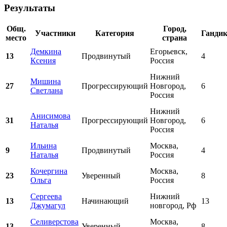
Результаты
Общ.
Город,
Участники
Категория
Ганди
место
страна
Демкина
Егорьевск,
13
Продвинутый
4
Ксения
Россия
Нижний
Мишина
27
Прогрессирующий
Новгород,
6
Светлана
Россия
Нижний
Анисимова
31
Прогрессирующий
Новгород,
6
Наталья
Россия
Ильина
Москва,
9
Продвинутый
4
Наталья
Россия
Кочергина
Москва,
23
Уверенный
8
Ольга
Россия
Сергеева
Нижний
13
Начинающий
13
Джумагул
новгород, Рф
Селиверстова
Москва,
13
Уверенный
8