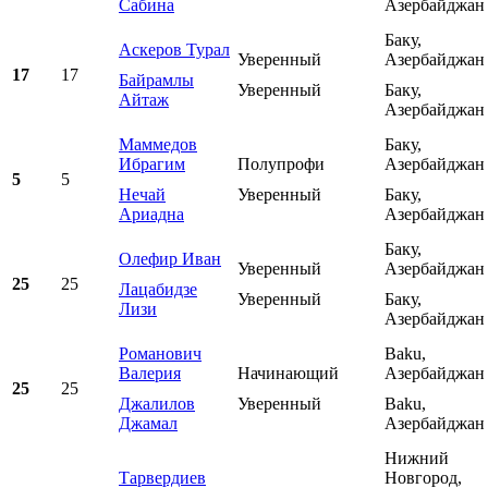
Сабина
Азербайджан
Баку,
Аскеров Турал
Уверенный
Азербайджан
17
17
Байрамлы
Уверенный
Баку,
Айтаж
Азербайджан
Маммедов
Баку,
Ибрагим
Полупрофи
Азербайджан
5
5
Нечай
Уверенный
Баку,
Ариадна
Азербайджан
Баку,
Олефир Иван
Уверенный
Азербайджан
25
25
Лацабидзе
Уверенный
Баку,
Лизи
Азербайджан
Романович
Baku,
Валерия
Начинающий
Азербайджан
25
25
Джалилов
Уверенный
Baku,
Джамал
Азербайджан
Нижний
Тарвердиев
Новгород,