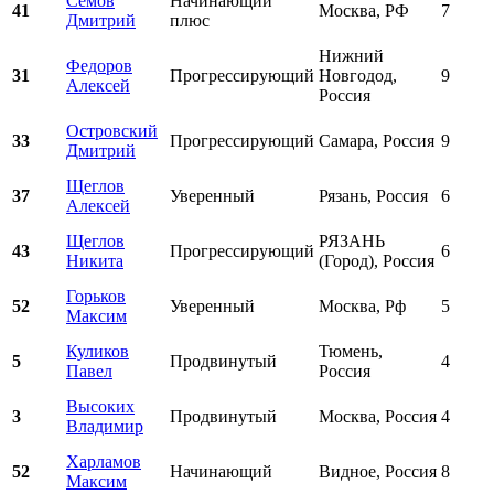
Семов
Начинающий
41
Москва, РФ
7
Дмитрий
плюс
Нижний
Федоров
31
Прогрессирующий
Новгодод,
9
Алексей
Россия
Островский
33
Прогрессирующий
Самара, Россия
9
Дмитрий
Щеглов
37
Уверенный
Рязань, Россия
6
Алексей
Щеглов
РЯЗАНЬ
43
Прогрессирующий
6
Никита
(Город), Россия
Горьков
52
Уверенный
Москва, Рф
5
Максим
Куликов
Тюмень,
5
Продвинутый
4
Павел
Россия
Высоких
3
Продвинутый
Москва, Россия
4
Владимир
Харламов
52
Начинающий
Видное, Россия
8
Максим