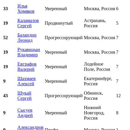
Илья
33
Уверенный
Москва, Россия
6
Хомяков
Каламалов
Астрахань,
19
Продвинутый
5
Сергей
Россия
Баландин
52
Прогрессирующий
Москва, Россия
7
Леонид
Рукавицын
19
Уверенный
Москва, Россия
7
Владимир
Евграфов
Лодейное
19
Уверенный
7
Валерий
Поле, Россия
Шахмаев
Екатеринбург,
9
Уверенный
7
Алексей
Россия
Шукай
Обнинск,
43
Прогрессирующий
12
Сергей
Россия
Нижний
Сысуев
9
Уверенный
Новгород,
8
Андрей
Россия
Александров
9
Профи
Москва, Россия
1