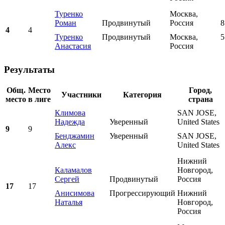
Туренко
Москва,
Роман
Продвинутый
Россия
8
4
4
Туренко
Продвинутый
Москва,
5
Анастасия
Россия
Результаты
Общ.
Место
Город,
Участники
Категория
место
в лиге
страна
Климова
SAN JOSE,
Надежда
Уверенный
United States
9
9
Бенджамин
Уверенный
SAN JOSE,
Алекс
United States
Нижний
Каламалов
Новгород,
Сергей
Продвинутый
Россия
17
17
Анисимова
Прогрессирующий
Нижний
Наталья
Новгород,
Россия