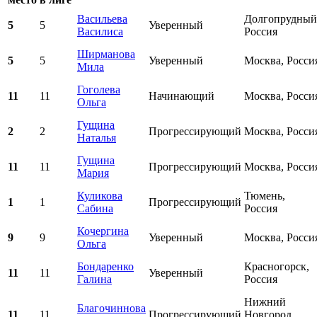
Васильева
Долгопрудный
5
5
Уверенный
Василиса
Россия
Ширманова
5
5
Уверенный
Москва, Росси
Мила
Гоголева
11
11
Начинающий
Москва, Росси
Ольга
Гущина
2
2
Прогрессирующий
Москва, Росси
Наталья
Гущина
11
11
Прогрессирующий
Москва, Росси
Мария
Куликова
Тюмень,
1
1
Прогрессирующий
Сабина
Россия
Кочергина
9
9
Уверенный
Москва, Росси
Ольга
Бондаренко
Красногорск,
11
11
Уверенный
Галина
Россия
Нижний
Благочиннова
11
11
Прогрессирующий
Новгород,