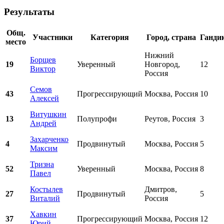
Результаты
Общ.
Участники
Категория
Город, страна
Ганди
место
Нижний
Борщев
19
Уверенный
Новгород,
12
Виктор
Россия
Семов
43
Прогрессирующий
Москва, Россия
10
Алексей
Витушкин
13
Полупрофи
Реутов, Россия
3
Андрей
Захарченко
4
Продвинутый
Москва, Россия
5
Максим
Тризна
52
Уверенный
Москва, Россия
8
Павел
Костылев
Дмитров,
27
Продвинутый
5
Виталий
Россия
Хавкин
37
Прогрессирующий
Москва, Россия
12
Юрий