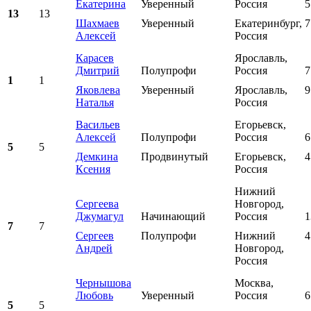
Екатерина
Уверенный
Россия
5
13
13
Шахмаев
Уверенный
Екатеринбург,
7
Алексей
Россия
Карасев
Ярославль,
Дмитрий
Полупрофи
Россия
7
1
1
Яковлева
Уверенный
Ярославль,
9
Наталья
Россия
Васильев
Егорьевск,
Алексей
Полупрофи
Россия
6
5
5
Демкина
Продвинутый
Егорьевск,
4
Ксения
Россия
Нижний
Сергеева
Новгород,
Джумагул
Начинающий
Россия
1
7
7
Сергеев
Полупрофи
Нижний
4
Андрей
Новгород,
Россия
Чернышова
Москва,
Любовь
Уверенный
Россия
6
5
5