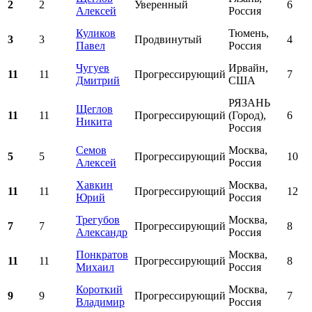
2
2
Уверенный
6
Алексей
Россия
Куликов
Тюмень,
3
3
Продвинутый
4
Павел
Россия
Чугуев
Ирвайн,
11
11
Прогрессирующий
7
Дмитрий
США
РЯЗАНЬ
Щеглов
11
11
Прогрессирующий
(Город),
6
Никита
Россия
Семов
Москва,
5
5
Прогрессирующий
10
Алексей
Россия
Хавкин
Москва,
11
11
Прогрессирующий
12
Юрий
Россия
Трегубов
Москва,
7
7
Прогрессирующий
8
Александр
Россия
Понкратов
Москва,
11
11
Прогрессирующий
8
Михаил
Россия
Короткий
Москва,
9
9
Прогрессирующий
7
Владимир
Россия