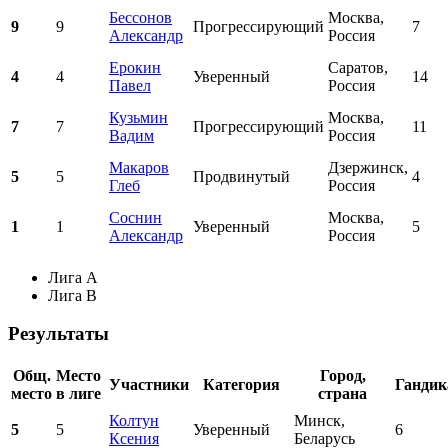
Бессонов
Москва,
9
9
Прогрессирующий
7
Александр
Россия
Ерокин
Саратов,
4
4
Уверенный
14
Павел
Россия
Кузьмин
Москва,
7
7
Прогрессирующий
11
Вадим
Россия
Макаров
Дзержинск,
5
5
Продвинутый
4
Глеб
Россия
Соснин
Москва,
1
1
Уверенный
5
Александр
Россия
Лига A
Лига B
Результаты
Общ.
Место
Город,
Участники
Категория
Гандик
место
в лиге
страна
Колтун
Минск,
5
5
Уверенный
6
Ксения
Беларусь