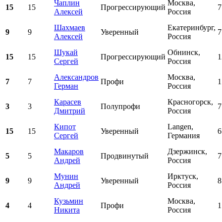
Чаплин
Москва,
15
15
Прогрессирующий
7
Алексей
Россия
Шахмаев
Екатеринбург,
9
9
Уверенный
7
Алексей
Россия
Шукай
Обнинск,
15
15
Прогрессирующий
1
Сергей
Россия
Александров
Москва,
7
7
Профи
1
Герман
Россия
Карасев
Красногорск,
3
3
Полупрофи
7
Дмитрий
Россия
Кипот
Langen,
15
15
Уверенный
6
Сергей
Германия
Макаров
Дзержинск,
5
5
Продвинутый
7
Андрей
Россия
Мунин
Ирктуск,
9
9
Уверенный
8
Андрей
Россия
Кузьмин
Москва,
4
4
Профи
1
Никита
Россия