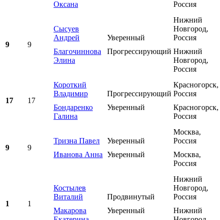
Оксана
Россия
Нижний
Сысуев
Новгород,
Андрей
Уверенный
Россия
9
9
Благочиннова
Прогрессирующий
Нижний
Элина
Новгород,
Россия
Короткий
Красногорск,
Владимир
Прогрессирующий
Россия
17
17
Бондаренко
Уверенный
Красногорск,
Галина
Россия
Москва,
Тризна Павел
Уверенный
Россия
9
9
Иванова Анна
Уверенный
Москва,
Россия
Нижний
Костылев
Новгород,
Виталий
Продвинутый
Россия
1
1
Макарова
Уверенный
Нижний
Екатерина
Новгород,