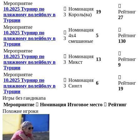
Мероприятие
10.2025 Турнир по
Номинация
19
Рейтинг
пляжному волейболу в
3
Король(ва)
27
Турции
Мероприятие
Номинация
10.2025 Турнир по
4х4
5
Рейтинг
пляжному волейболу в
3
смешанные
130
Турции
Мероприятие
10.2025 Турнир по
Номинация
13
Рейтинг
пляжному волейболу в
3
Микст
9
Турции
Мероприятие
10.2025 Турнир по
Номинация
6
Рейтинг
пляжному волейболу в
3
Сингл
19
Турции
Игры без гандикапа
Мероприятие
Номинация
Итоговое место
Рейтинг
Похожие игроки