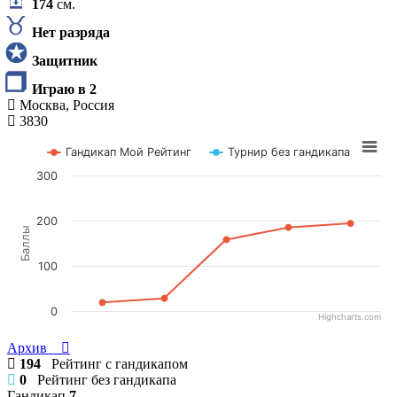
174
см.
Нет разряда
Защитник
Играю в 2
Москва, Россия
3830
Гандикап Мой Рейтинг
Турнир без гандикапа
300
200
Баллы
100
0
Highcharts.com
Архив
194
Рейтинг с гандикапом
0
Рейтинг без гандикапа
Гандикап
7