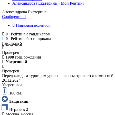
Александрова Екатерина – Мой Рейтинг
Александрова Екатерина
Сообщение
Пляжный волейбол
0
Рейтинг с гандикапом
0
Рейтинг без гандикапа
Гандикап
5
Проверен
1998
года рождения
Уверенный
Проверен
Перед каждым турниром уровень пересматривается комиссией.
26.12.2024
Уверенный
160
см.
Защитник
Играю в 2
Москва, Россия