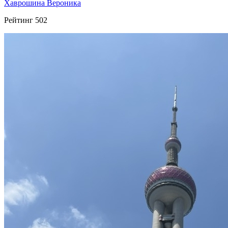
Хаврошина Вероника
Рейтинг
502