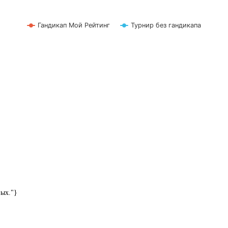
Гандикап Мой Рейтинг
Турнир без гандикапа
ных."}