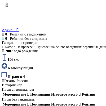
Баллы
Архив
0
Рейтинг с гандикапом
0
Рейтинг без гандикапа
Гандикап на проверке
{"Name":"Не проверен. Присвоен на основе введенных первичных дан
2007
года рождения
196
см.
Блокирующий
Играю в 4
Рязань, Россия
История игр
Игры с гандикапом
Мероприятие
Номинация
Итоговое место
Рейтинг
Игры без гандикапа
Мероприятие
Номинация
Итоговое место
Рейтинг