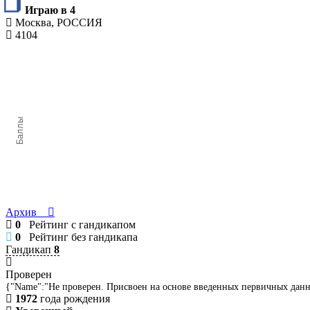
Играю в 4
Москва, РОССИЯ
4104
Баллы
Архив
0
Рейтинг с гандикапом
0
Рейтинг без гандикапа
Гандикап
8
Проверен
{"Name":"Не проверен. Присвоен на основе введенных первичных дан
1972
года рождения