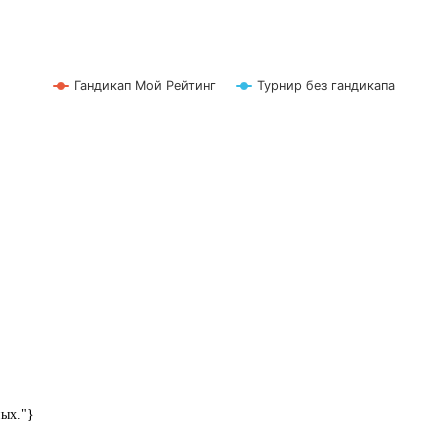
Гандикап Мой Рейтинг
Турнир без гандикапа
ных."}