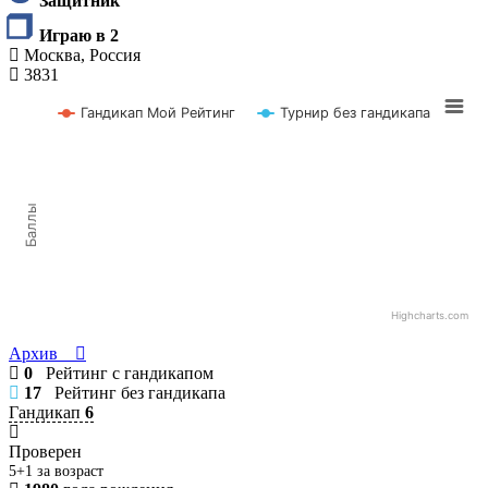
Защитник
Играю в 2
Москва, Россия
3831
Гандикап Мой Рейтинг
Турнир без гандикапа
Баллы
Highcharts.com
Архив
0
Рейтинг с гандикапом
17
Рейтинг без гандикапа
Гандикап
6
Проверен
5+1 за возраст