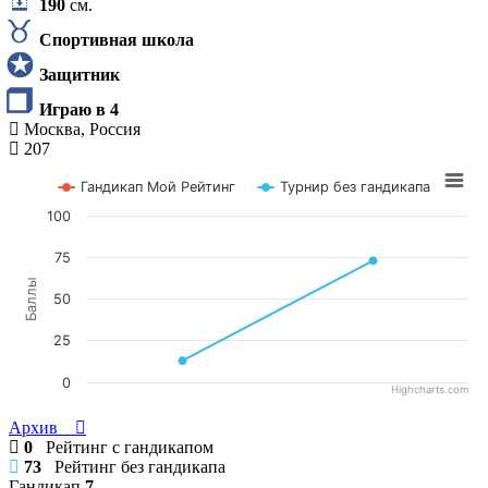
190
см.
Спортивная школа
Защитник
Играю в 4
Москва, Россия
207
Гандикап Мой Рейтинг
Турнир без гандикапа
100
75
Баллы
50
25
0
Highcharts.com
Архив
0
Рейтинг с гандикапом
73
Рейтинг без гандикапа
Гандикап
7