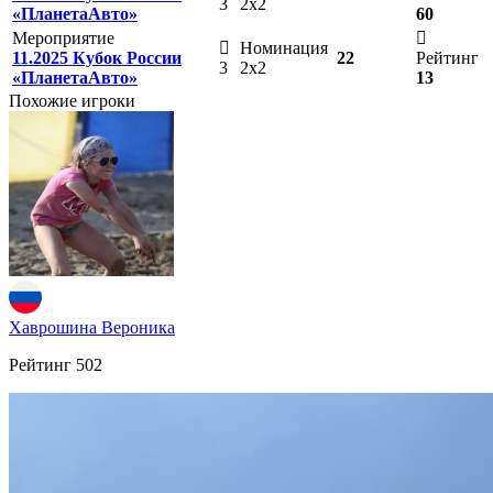
3
2х2
«ПланетаАвто»
60
Мероприятие
Номинация
11.2025 Кубок России
22
Рейтинг
3
2х2
«ПланетаАвто»
13
Похожие игроки
Хаврошина Вероника
Рейтинг
502