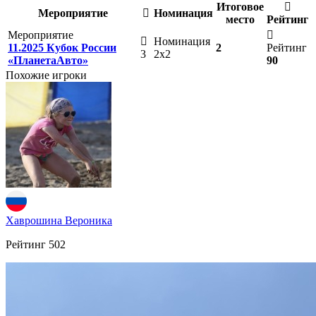
Итоговое
Мероприятие
Номинация
место
Рейтинг
Мероприятие
Номинация
11.2025 Кубок России
2
Рейтинг
3
2х2
«ПланетаАвто»
90
Похожие игроки
Хаврошина Вероника
Рейтинг
502