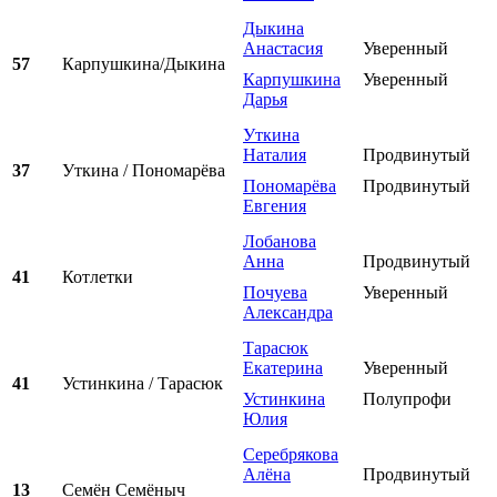
Дыкина
Анастасия
Уверенный
57
Карпушкина/Дыкина
Карпушкина
Уверенный
Дарья
Уткина
Наталия
Продвинутый
37
Уткина / Пономарёва
Пономарёва
Продвинутый
Евгения
Лобанова
Анна
Продвинутый
41
Котлетки
Почуева
Уверенный
Александра
Тарасюк
Екатерина
Уверенный
41
Устинкина / Тарасюк
Устинкина
Полупрофи
Юлия
Серебрякова
Алёна
Продвинутый
13
Семён Семёныч