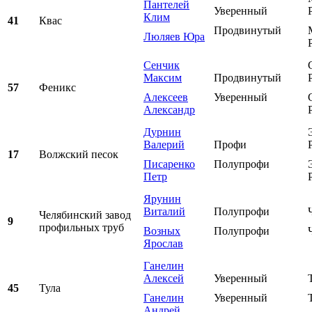
Пантелей
Уверенный
Клим
41
Квас
Продвинутый
Люляев Юра
Сенчик
Максим
Продвинутый
57
Феникс
Алексеев
Уверенный
Александр
Дурнин
Валерий
Профи
17
Волжский песок
Писаренко
Полупрофи
Петр
Ярунин
Виталий
Полупрофи
Челябинский завод
9
профильных труб
Возных
Полупрофи
Ярослав
Ганелин
Алексей
Уверенный
45
Тула
Ганелин
Уверенный
Андрей