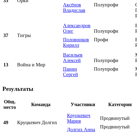
33
Орки
Аксёнов
Полупрофи
Владислав
Александров
Олег
Полупрофи
37
Тигры
Половников
Профи
Кирилл
Васильев
Алексей
Полупрофи
13
Война и Мир
Панин
Полупрофи
Сергей
Результаты
Общ.
Команда
Участники
Категория
место
Круцкевич
Продвинутый
Мария
49
Круцкевич Долгих
Продвинутый
Долгих Анна