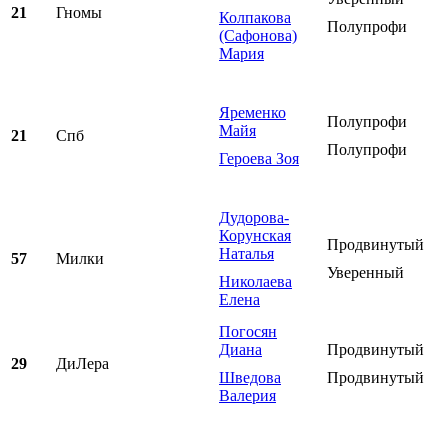
21
Гномы
Колпакова
Полупрофи
(Сафонова)
Мария
Яременко
Полупрофи
Майя
21
Спб
Полупрофи
Героева Зоя
Дудорова-
Корунская
Продвинутый
Наталья
57
Милки
Уверенный
Николаева
Елена
Погосян
Диана
Продвинутый
29
ДиЛера
Шведова
Продвинутый
Валерия