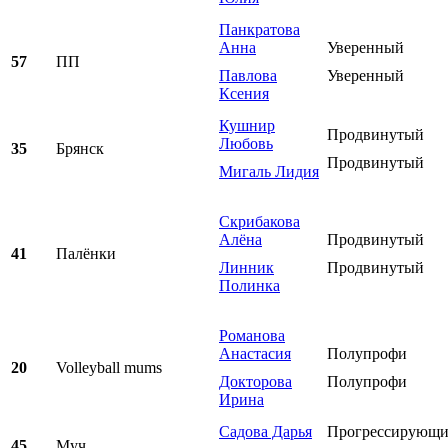
Панкратова
Анна
Уверенный
57
ПП
Павлова
Уверенный
Ксения
Кушнир
Продвинутый
Любовь
35
Брянск
Продвинутый
Мигаль Лидия
Скрибакова
Алёна
Продвинутый
41
Палёнки
Линник
Продвинутый
Полинка
Романова
Анастасия
Полупрофи
20
Volleyball mums
Докторова
Полупрофи
Ирина
Садова Дарья
Прогрессирующ
45
Муч