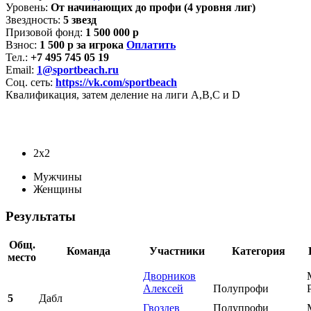
Уровень:
От начинающих до профи (4 уровня лиг)
Звездность:
5 звезд
Призовой фонд:
1 500 000 р
Взнос:
1 500 р за игрока
Оплатить
Тел.:
+7 495 745 05 19
Email:
1@sportbeach.ru
Соц. сеть:
https://vk.com/sportbeach
Квалификация, затем деление на лиги А,В,С и D
2х2
Мужчины
Женщины
Результаты
Общ.
Команда
Участники
Категория
место
Дворников
Алексей
Полупрофи
5
Дабл
Гвоздев
Полупрофи