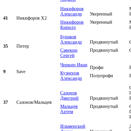
Никифоров
Александр
Уверенный
41
Никифоров Х2
Никифоров
Уверенный
Кирилл
Бураков
Александр
Продвинутый
35
Питер
Савекин
Продвинутый
Сергей
Чиркин Иван
Профи
9
Save
Кузнецов
Полупрофи
Александр
Сазонов
Дмитрий
Продвинутый
37
Сазонов/Мальцев
Мальцев
Продвинутый
Артем
Ильменский