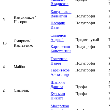
Владислав
Канунников
Валентин
Полупрофи
Канунников/
5
Насорин
Насорин
Полупрофи
Иван
Смирнов
Андрей
Продвинутый
Смирнов/
13
Картавенко
Картавенко
Полупрофи
Константин
Толстяков
Павел
Полупрофи
4
Malibu
Тарантасов
Полупрофи
Александр
Шапкин
Данила
Профи
2
Смайлик
Кузьмин
Профи
Никита
Макаренко