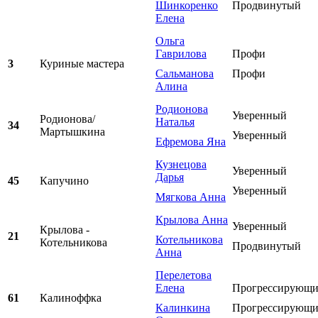
Шинкоренко
Продвинутый
Елена
Ольга
Гаврилова
Профи
3
Куриные мастера
Сальманова
Профи
Алина
Родионова
Уверенный
Родионова/
Наталья
34
Мартышкина
Уверенный
Ефремова Яна
Кузнецова
Уверенный
Дарья
45
Капучино
Уверенный
Мягкова Анна
Крылова Анна
Уверенный
Крылова -
21
Котельникова
Котельникова
Продвинутый
Анна
Перелетова
Елена
Прогрессирующ
61
Калиноффка
Калинкина
Прогрессирующ