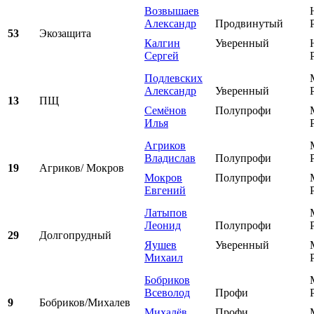
Возвышаев
Александр
Продвинутый
53
Экозащита
Калгин
Уверенный
Сергей
Подлевских
Александр
Уверенный
13
ПЩ
Семёнов
Полупрофи
Илья
Агриков
Владислав
Полупрофи
19
Агриков/ Мокров
Мокров
Полупрофи
Евгений
Латыпов
Леонид
Полупрофи
29
Долгопрудный
Яушев
Уверенный
Михаил
Бобриков
Всеволод
Профи
9
Бобриков/Михалев
Михалёв
Профи