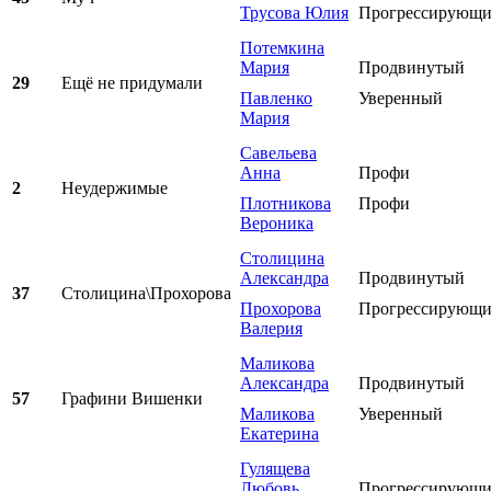
Трусова Юлия
Прогрессирующ
Потемкина
Мария
Продвинутый
29
Ещё не придумали
Павленко
Уверенный
Мария
Савельева
Анна
Профи
2
Неудержимые
Плотникова
Профи
Вероника
Столицина
Александра
Продвинутый
37
Столицина\Прохорова
Прохорова
Прогрессирующ
Валерия
Маликова
Александра
Продвинутый
57
Графини Вишенки
Маликова
Уверенный
Екатерина
Гулящева
Любовь
Прогрессирующ