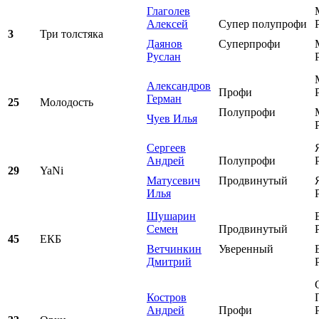
Глаголев
Алексей
Супер полупрофи
3
Три толстяка
Даянов
Суперпрофи
Руслан
Александров
Профи
Герман
25
Молодость
Полупрофи
Чуев Илья
Сергеев
Андрей
Полупрофи
29
YaNi
Матусевич
Продвинутый
Илья
Шушарин
Семен
Продвинутый
45
ЕКБ
Ветчинкин
Уверенный
Дмитрий
Костров
Андрей
Профи