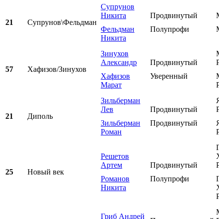
Супрунов
Никита
Продвинутый
21
Супрунов\Фельдман
Фельдман
Полупрофи
Никита
Зинухов
Александр
Продвинутый
57
Хафизов/Зинухов
Хафизов
Уверенный
Марат
Зильберман
Лев
Продвинутый
21
Диполь
Зильберман
Продвинутый
Роман
Решетов
Артем
Продвинутый
25
Новый век
Романов
Полупрофи
Никита
Гриб Андрей