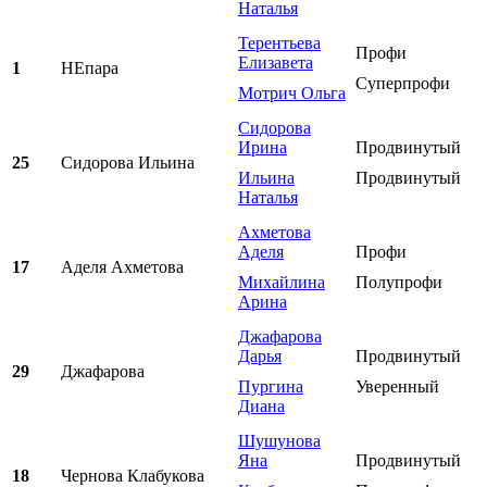
Наталья
Терентьева
Профи
Елизавета
1
НЕпара
Суперпрофи
Мотрич Ольга
Сидорова
Ирина
Продвинутый
25
Сидорова Ильина
Ильина
Продвинутый
Наталья
Ахметова
Аделя
Профи
17
Аделя Ахметова
Михайлина
Полупрофи
Арина
Джафарова
Дарья
Продвинутый
29
Джафарова
Пургина
Уверенный
Диана
Шушунова
Яна
Продвинутый
18
Чернова Клабукова