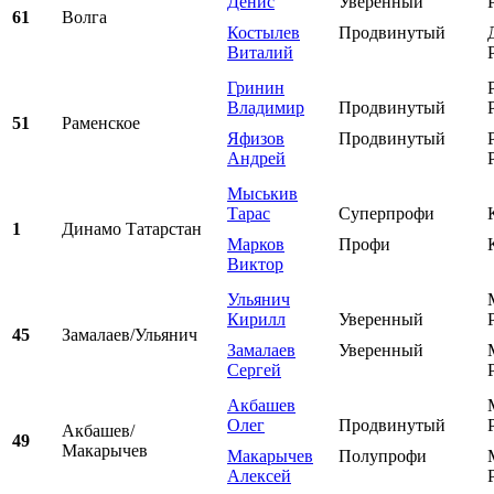
Денис
Уверенный
61
Волга
Костылев
Продвинутый
Виталий
Гринин
Владимир
Продвинутый
51
Раменское
Яфизов
Продвинутый
Андрей
Мыськив
Тарас
Суперпрофи
1
Динамо Татарстан
Марков
Профи
Виктор
Ульянич
Кирилл
Уверенный
45
Замалаев/Ульянич
Замалаев
Уверенный
Сергей
Акбашев
Олег
Продвинутый
Акбашев/
49
Макарычев
Макарычев
Полупрофи
Алексей