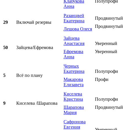
Клабукова
Полупрофи
Анна
Разанцвей
Продвинутый
Екатерина
29
Включай резервы
Продвинутый
Лешова Олеся
Зайцева
Анастасия
Уверенный
50
Зайцева/Ефремова
Ефремова
Уверенный
Анна
Черных
Екатерина
Полупрофи
5
Всё по плану
Макарова
Профи
Елизавета
Киселева
Кристина
Полупрофи
9
Киселева /Шарапова
Шарапова
Продвинутый
Мария
Сафронова
Евгения
Уверенный