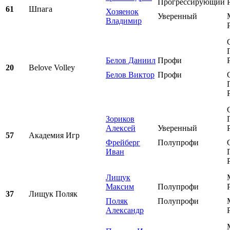
Прогрессирующий
61
Шпага
Хозяенок
Уверенный
Владимир
Белов Даниил
Профи
20
Belove Volley
Белов Виктор
Профи
Зориков
Алексей
Уверенный
57
Академия Игр
Фрейберг
Полупрофи
Иван
Лищук
Максим
Полупрофи
37
Лищук Поляк
Поляк
Полупрофи
Александр