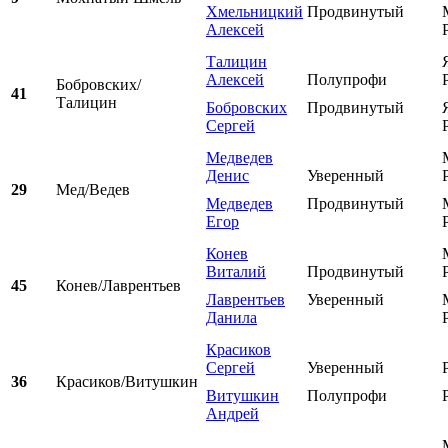
Хмельницкий
Продвинутый
Алексей
Талицин
Алексей
Полупрофи
Бобровских/
41
Талицин
Бобровских
Продвинутый
Сергей
Медведев
Денис
Уверенный
29
Мед/Ведев
Медведев
Продвинутый
Егор
Конев
Виталий
Продвинутый
45
Конев/Лаврентьев
Лаврентьев
Уверенный
Данила
Красиков
Сергей
Уверенный
36
Красиков/Витушкин
Витушкин
Полупрофи
Андрей