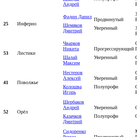
Андрей
Фадин Данил
Продвинутый
25
Инферно
Шемяков
Уверенный
Дмитрий
Чварков
Никита
Прогрессирующий
53
Листики
Шалай
Уверенный
Максим
Нестеров
Алексей
Уверенный
41
Поволжье
Колошва
Полупрофи
Игорь
Щербаков
Андрей
Уверенный
52
Орёл
Казачков
Полупрофи
Дмитрий
Сидоренко
Роман
Продвинутый