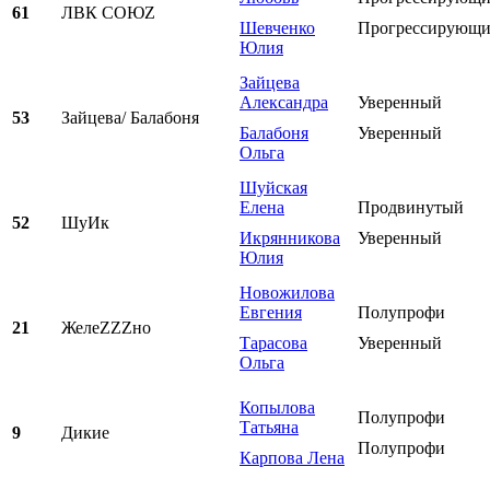
61
ЛВК СОЮZ
Шевченко
Прогрессирующ
Юлия
Зайцева
Александра
Уверенный
53
Зайцева/ Балабоня
Балабоня
Уверенный
Ольга
Шуйская
Елена
Продвинутый
52
ШуИк
Икрянникова
Уверенный
Юлия
Новожилова
Евгения
Полупрофи
21
ЖелеZZZно
Тарасова
Уверенный
Ольга
Копылова
Полупрофи
Татьяна
9
Дикие
Полупрофи
Карпова Лена