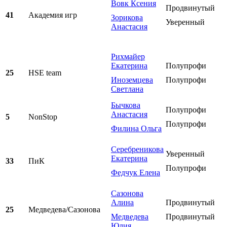
Вовк Ксения
Продвинутый
41
Академия игр
Зорикова
Уверенный
Анастасия
Рихмайер
Екатерина
Полупрофи
25
HSE team
Иноземцева
Полупрофи
Светлана
Бычкова
Полупрофи
Анастасия
5
NonStop
Полупрофи
Филина Ольга
Серебреникова
Уверенный
Екатерина
33
ПиК
Полупрофи
Федчук Елена
Сазонова
Алина
Продвинутый
25
Медведева/Сазонова
Медведева
Продвинутый
Юлия