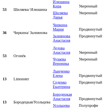
Илюшина
Кира
Уверенный
53
Шиляева/ Илюшина
Шиляева
Уверенный
Дарья
Чиркина
Мария
Продвинутый
36
Чиркина/ Заливнова
Заливнова
Продвинутый
Анастасия
Дедова
Анастасия
Уверенный
53
Огонёк
Чулаева
Уверенный
Вероника
Лынченко
Елена
Продвинутый
13
Limonster
Седенко
Продвинутый
Екатерина
Бородецкая
Анастасия
Продвинутый
13
Бородецкая/Усольцева
Усольцева
Полупрофи