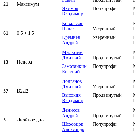
21
Максимум
Якимов
Полупрофи
Владимир
Ковальков
Павел
Уверенный
61
0,5 + 1,5
Кремнев
Уверенный
Андрей
Милютин
Дмитрий
Продвинутый
13
Непара
Замотайкин
Полупрофи
Евгений
Долганов
Дмитрий
Уверенный
57
В2Д2
Высоких
Продвинутый
Владимир
Денисов
Андрей
Продвинутый
5
Двойное дно
Шеховцов
Полупрофи
Александр