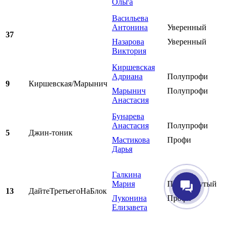
Ольга
Васильева
Антонина
Уверенный
37
Назарова
Уверенный
Виктория
Киршевская
Адриана
Полупрофи
9
Киршевская/Марынич
Марынич
Полупрофи
Анастасия
Бунарева
Анастасия
Полупрофи
5
Джин-тоник
Мастикова
Профи
Дарья
Галкина
Мария
Продвинутый
13
ДайтеТретьегоНаБлок
Луконина
Профи
Елизавета