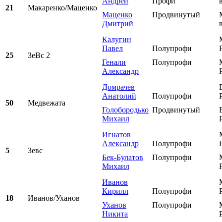
Андрей
Профи
21
Макаренко/Маценко
Маценко
Продвинутый
Дмитрий
Калугин
Павел
Полупрофи
25
ЗеВс 2
Генали
Полупрофи
Александр
Домрачев
Анатолий
Полупрофи
50
Медвежата
Голобородько
Продвинутый
Михаил
Игнатов
Александр
Полупрофи
5
Зевс
Бек-Булатов
Полупрофи
Михаил
Иванов
Кирилл
Полупрофи
18
Иванов/Уханов
Уханов
Полупрофи
Никита