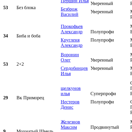
Першин Илья
Уверенный
53
Без блока
Безброж
Уверенный
Василий
Прокофьев
Александр
Полупрофи
34
Биба и боба
Кругленя
Полупрофи
Александр
Воронин
Олег
Уверенный
53
2+2
Сердобинцев
Уверенный
Илья
щелкунов
илья
Суперпрофи
29
Вк Приморец
Нестеров
Полупрофи
Денис
Железнов
Максим
Продвинутый
9
Мохнатый Шмель