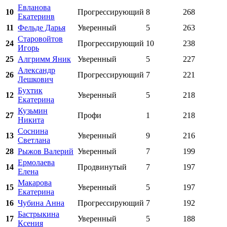
Евланова
10
Прогрессирующий
8
268
Екатеринв
11
Фельде Дарья
Уверенный
5
263
Старовойтов
24
Прогрессирующий
10
238
Игорь
25
Алгримм Яник
Уверенный
5
227
Александр
26
Прогрессирующий
7
221
Лешкович
Бухтик
12
Уверенный
5
218
Екатерина
Кузьмин
27
Профи
1
218
Никита
Соснина
13
Уверенный
9
216
Светлана
28
Рыжов Валерий
Уверенный
7
199
Ермолаева
14
Продвинутый
7
197
Елена
Макарова
15
Уверенный
5
197
Екатерина
16
Чубина Анна
Прогрессирующий
7
192
Бастрыкина
17
Уверенный
5
188
Ксения