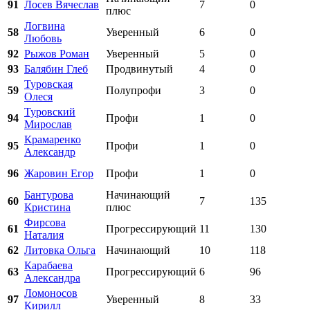
91
Лосев Вячеслав
7
0
плюс
Логвина
58
Уверенный
6
0
Любовь
92
Рыжов Роман
Уверенный
5
0
93
Балябин Глеб
Продвинутый
4
0
Туровская
59
Полупрофи
3
0
Олеся
Туровский
94
Профи
1
0
Мирослав
Крамаренко
95
Профи
1
0
Александр
96
Жаровин Егор
Профи
1
0
Бантурова
Начинающий
60
7
135
Кристина
плюс
Фирсова
61
Прогрессирующий
11
130
Наталия
62
Литовка Ольга
Начинающий
10
118
Карабаева
63
Прогрессирующий
6
96
Александра
Ломоносов
97
Уверенный
8
33
Кирилл