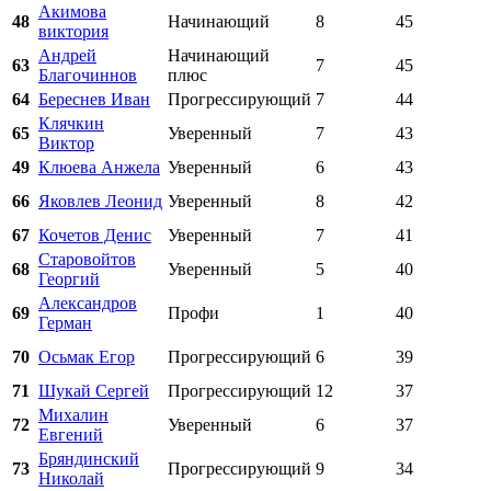
Акимова
48
Начинающий
8
45
виктория
Андрей
Начинающий
63
7
45
Благочиннов
плюс
64
Береснев Иван
Прогрессирующий
7
44
Клячкин
65
Уверенный
7
43
Виктор
49
Клюева Анжела
Уверенный
6
43
66
Яковлев Леонид
Уверенный
8
42
67
Кочетов Денис
Уверенный
7
41
Старовойтов
68
Уверенный
5
40
Георгий
Александров
69
Профи
1
40
Герман
70
Осьмак Егор
Прогрессирующий
6
39
71
Шукай Сергей
Прогрессирующий
12
37
Михалин
72
Уверенный
6
37
Евгений
Бряндинский
73
Прогрессирующий
9
34
Николай