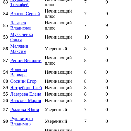
83
7
9
Тимофей
плюс
Начинающий
84
Власов Сергей
7
9
плюс
Лазарев
Начинающий
85
7
9
Владислав
плюс
Музыченко
53
Начинающий
10
0
Ольга
Малявин
86
Уверенный
8
0
Максим
Начинающий
87
Репин Виталий
8
0
плюс
Волкова
54
Начинающий
8
0
Варвара
88
Соснин Егор
Начинающий
8
0
89
Ястребцов Глеб
Начинающий
8
0
55
Лазарева Елена
Начинающий
8
0
56
Власова Мария
Начинающий
8
0
57
Рыжова Юлия
Уверенный
7
0
Рукавицын
90
Уверенный
7
0
Владимир
Начинающий