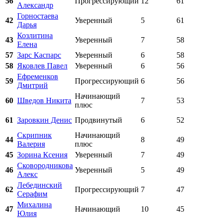
56
Прогрессирующий
12
61
Александр
Горностаева
42
Уверенный
5
61
Дарья
Козлитина
43
Уверенный
7
58
Елена
57
Зарс Каспарс
Уверенный
6
58
58
Яковлев Павел
Уверенный
6
56
Ефременков
59
Прогрессирующий
6
56
Дмитрий
Начинающий
60
Шведов Никита
7
53
плюс
61
Заровкин Денис
Продвинутый
6
52
Скрипник
Начинающий
44
8
49
Валерия
плюс
45
Зорина Ксения
Уверенный
7
49
Сковородникова
46
Уверенный
5
49
Алекс
Лебединский
62
Прогрессирующий
7
47
Серафим
Михалина
47
Начинающий
10
45
Юлия