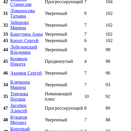
42
Прогрессирующий
7
104
Станислав
Ломоносова
31
Уверенный
9
102
Татьяна
Забирова
32
Уверенный
7
102
Марина
33
Кашутина Анна
Уверенный
7
102
43
Кипот Сергей
Уверенный
6
102
Лебединский
44
Уверенный
8
98
Владимир
Корякин
45
Продвинутый
4
98
Никита
46
Акимов Сергей
Уверенный
7
96
Клячкина
34
Уверенный
7
93
Марина
Терехова
Начинающий
35
10
92
Наташа
плюс
Засобин
47
Прогрессирующий
8
89
Алексей
Куканов
48
Уверенный
7
88
Михаил
Короткий