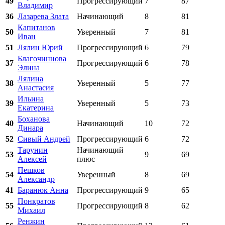
49
Прогрессирующий
7
87
Владимир
36
Лазарева Злата
Начинающий
8
81
Капитанов
50
Уверенный
7
81
Иван
51
Лялин Юрий
Прогрессирующий
6
79
Благочиннова
37
Прогрессирующий
6
78
Элина
Лялина
38
Уверенный
5
77
Анастасия
Ильина
39
Уверенный
5
73
Екатерина
Боханова
40
Начинающий
10
72
Динара
52
Сивый Андрей
Прогрессирующий
6
72
Тарунин
Начинающий
53
9
69
Алексей
плюс
Пешков
54
Уверенный
8
69
Александр
41
Баранюк Анна
Прогрессирующий
9
65
Понкратов
55
Прогрессирующий
8
62
Михаил
Ренжин