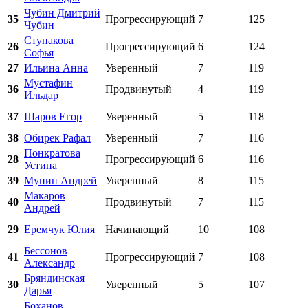
Чубин Дмитрий
35
Прогрессирующий
7
125
Чубин
Ступакова
26
Прогрессирующий
6
124
Софья
27
Ильина Анна
Уверенный
7
119
Мустафин
36
Продвинутый
4
119
Ильдар
37
Шаров Егор
Уверенный
5
118
38
Обирек Рафал
Уверенный
7
116
Понкратова
28
Прогрессирующий
6
116
Устина
39
Мунин Андрей
Уверенный
8
115
Макаров
40
Продвинутый
7
115
Андрей
29
Еремчук Юлия
Начинающий
10
108
Бессонов
41
Прогрессирующий
7
108
Александр
Бряндинская
30
Уверенный
5
107
Дарья
Боханов