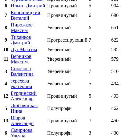
6
Ильин Дмитрий
Продвинутый
5
904
Коноплицкий
7
Продвинутый
6
680
Виталий
Пирожков
8
Уверенный
6
651
Максим
Тиханков
9
Прогрессирующий
7
622
Дмитрий
10
Лут Максим
Уверенный
7
595
Верников
11
Уверенный
5
579
Максим
Соколова
3
Уверенный
7
510
Валентина
терехова
4
Уверенный
5
494
екатерина
Бурдинский
12
Продвинутый
5
493
Александр
Любовицкая
5
Полупрофи
4
462
Нина
Шаров
13
Продвинутый
7
450
Александр
Смирнова
6
Полупрофи
3
430
Ульяна