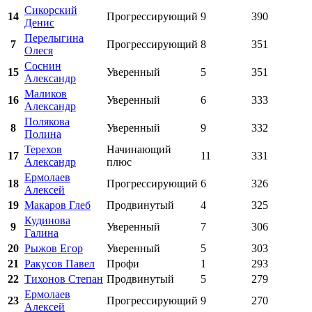
Сикорский
14
Прогрессирующий
9
390
Денис
Перелыгина
7
Прогрессирующий
8
351
Олеся
Соснин
15
Уверенный
5
351
Александр
Маликов
16
Уверенный
6
333
Александр
Полякова
8
Уверенный
9
332
Полина
Терехов
Начинающий
17
11
331
Александр
плюс
Ермолаев
18
Прогрессирующий
6
326
Алексей
19
Макаров Глеб
Продвинутый
4
325
Кудинова
9
Уверенный
7
306
Галина
20
Рыжов Егор
Уверенный
5
303
21
Ракусов Павел
Профи
1
293
22
Тихонов Степан
Продвинутый
5
279
Ермолаев
23
Прогрессирующий
9
270
Алексей