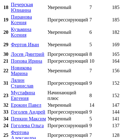
Печерская
18
Уверенный
7
185
Юлианна
Пиранова
19
Прогрессирующий
7
185
Ксения
Кузьмина
20
Уверенный
6
182
Ксения
29
Фертов Иван
Уверенный
5
169
30
Лосев Дмитрий
Прогрессирующий
8
165
21
Попова Ирина
Прогрессирующий
10
164
Новикова
22
Уверенный
7
156
Марина
Лялин
31
Прогрессирующий
9
152
Станислав
Мустафина
Начинающий
23
8
152
Евгения
плюс
32
Ерокин Павел
Уверенный
14
147
33
Гоголев Андрей
Прогрессирующий
9
144
34
Пенкин Максим
Уверенный
5
141
24
Гоголева Ольга
Прогрессирующий
9
137
Фертова
25
Прогрессирующий
7
128
Александра