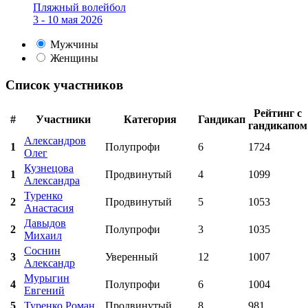
Пляжный волейбол
3 - 10 мая 2026
Мужчины
Женщины
Список участников
Рейтинг с
#
Участники
Категория
Гандикап
гандикапом
Александров
1
Полупрофи
6
1724
Олег
Кузнецова
1
Продвинутый
4
1099
Александра
Туренко
2
Продвинутый
5
1053
Анастасия
Давыдов
2
Полупрофи
3
1035
Михаил
Соснин
3
Уверенный
12
1007
Александр
Мурыгин
4
Полупрофи
6
1004
Евгений
5
Туренко Роман
Продвинутый
8
981