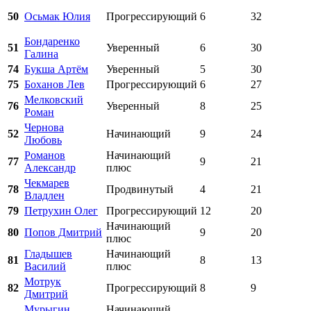
50
Осьмак Юлия
Прогрессирующий
6
32
Бондаренко
51
Уверенный
6
30
Галина
74
Букша Артём
Уверенный
5
30
75
Боханов Лев
Прогрессирующий
6
27
Мелковский
76
Уверенный
8
25
Роман
Чернова
52
Начинающий
9
24
Любовь
Романов
Начинающий
77
9
21
Александр
плюс
Чекмарев
78
Продвинутый
4
21
Владлен
79
Петрухин Олег
Прогрессирующий
12
20
Начинающий
80
Попов Дмитрий
9
20
плюс
Гладышев
Начинающий
81
8
13
Василий
плюс
Мотрук
82
Прогрессирующий
8
9
Дмитрий
Мурыгин
Начинающий