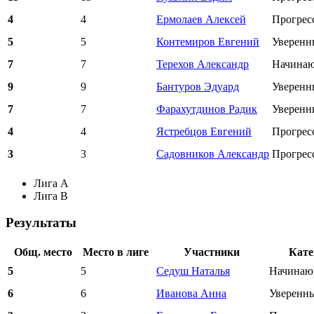
4
4
Ермолаев Алексей
Прогре
5
5
Контемиров Евгений
Уверенн
7
7
Терехов Александр
Начина
9
9
Бантуров Эдуард
Уверенн
7
7
Фарахутдинов Радик
Уверенн
4
4
Ястребцов Евгений
Прогре
3
3
Садовников Александр
Прогре
Лига A
Лига B
Результаты
Общ. место
Место в лиге
Участники
Кате
5
5
Седуш Наталья
Начинаю
6
6
Иванова Анна
Уверенн