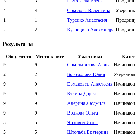
3
3
Ермолаева Елена
Продвин
4
4
Соколова Валентина
Уверенн
1
1
Туренко Анастасия
Продвин
2
2
Кузнецова Александра
Продвин
Результаты
Общ. место
Место в лиге
Участники
Катег
9
9
Сокольникова Алиса
Начинающ
2
2
Богомолова Юлия
Уверенны
9
9
Ермаковец Анастасия
Начинающ
9
9
Букина Дарья
Начинающ
9
9
Аверина Людмила
Начинающ
9
9
Волкова Ольга
Начинающ
5
5
Янкович Инна
Начинающ
5
5
Штольба Екатерина
Начинающ