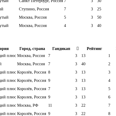
утый
Санкт Петербург, Россия
7
3
30
ый
Ступино, Россия
7
3
25
утый
Москва, Россия
5
3
50
утый
Москва, Россия
4
3
40
ория
Город, страна
Гандикап
Рейтинг
ий плюс
Москва, Россия
7
3
13
1
й
Москва, Россия
7
3
40
2
ий плюс
Королёв, Россия
8
3
13
3
ий плюс
Королëв, Россия
9
3
13
4
ий плюс
Королёв, Россия
7
3
13
5
ий плюс
Королев, Россия
9
3
13
6
ий плюс
Москва, РФ
11
3
22
7
ий плюс
Королёв, Россия
9
3
22
8