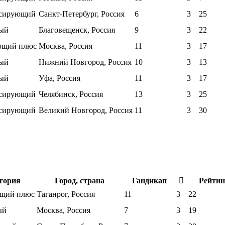
ссирующий
Санкт-Петербург, Россия
6
3
25
ый
Благовещенск, Россия
9
3
22
ющий плюс
Москва, Россия
11
3
17
ый
Нижний Новгород, Россия
10
3
13
ый
Уфа, Россия
11
3
17
ссирующий
Челябинск, Россия
13
3
25
ссирующий
Великий Новгород, Россия
11
3
30
гория
Город, страна
Гандикап
Рейтин
щий плюс
Таганрог, Россия
11
3
22
ый
Москва, Россия
7
3
19