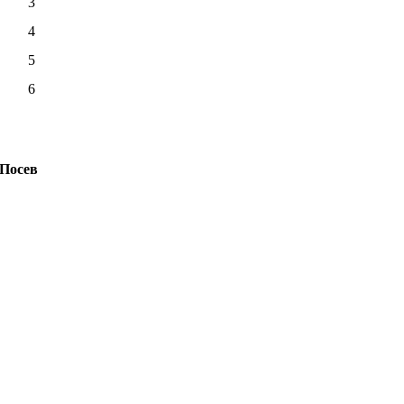
3
4
5
6
Посев