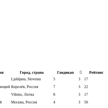
ия
Город, страна
Гандикап
Рейтинг
Ljubljana, Slovenia
5
3
17
ующий
Королёв, Россия
7
3
22
Vilnius, Литва
8
3
17
й
Москва, Россия
4
3
50