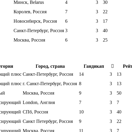
Минск, Belarus
4
3
30
Королев, Россия
7
3
22
Новосибирск, Россия
6
3
17
Санкт-Петербург, Россия
3
3
40
Москва, Россия
6
3
25
егория
Город, страна
Гандикап
Рей
ющий плюс
Санкт-Петербург, Россия
14
3
13
ющий плюс
г. Санкт-Петербург, Россия
8
3
13
ый
Москва, Россия
9
3
50
ссирующий
London, Англия
7
3
7
ссирующий
СПб, Россия
10
3
40
ссирующий
Санкт Петербург, Россия
9
3
22
ссирующий
Москва, Россия
11
3
7