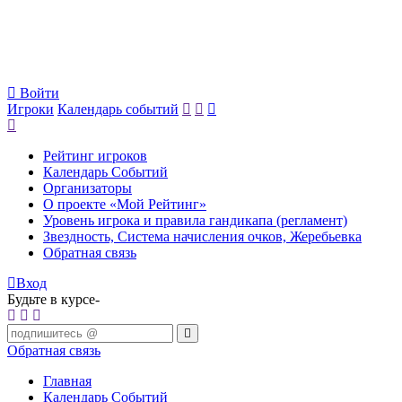
Войти
Игроки
Календарь событий
Рейтинг игроков
Календарь Событий
Организаторы
О проекте «Мой Рейтинг»
Уровень игрока и правила гандикапа (регламент)
Звездность, Система начисления очков, Жеребьевка
Обратная связь
Вход
Будьте в курсе-
Обратная связь
Главная
Календарь Событий