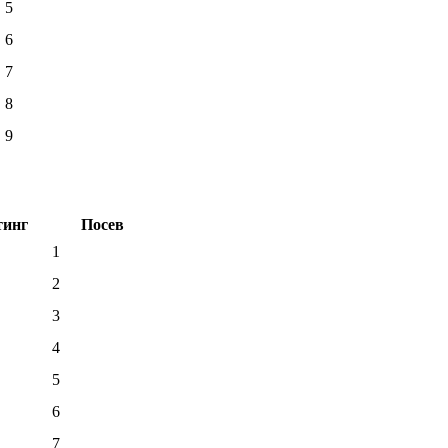
5
6
7
8
9
тинг
Посев
1
2
3
4
5
6
7