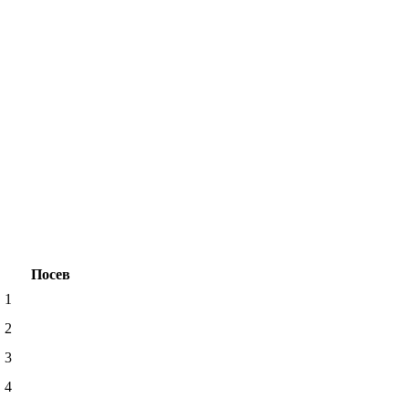
Посев
1
2
3
4