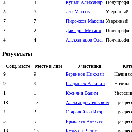
3
3
Куцый Александр
Полупрофи
5
5
Лут Максим
Уверенный
7
7
Пирожков Максим
Уверенный
2
2
Давыдов Михаил
Полупрофи
4
4
Александров Олег
Полупрофи
Результаты
Общ. место
Место в лиге
Участники
Кат
9
9
Бервинов Николай
Начина
9
9
Гладышев Василий
Начина
1
1
Косилин Вадим
Уверенн
13
13
Александр Лешкович
Прогре
2
2
Старовойтов Игорь
Прогре
5
5
Ермолаев Алексей
Прогре
13
13
Кузьмин Вадим
Прогре