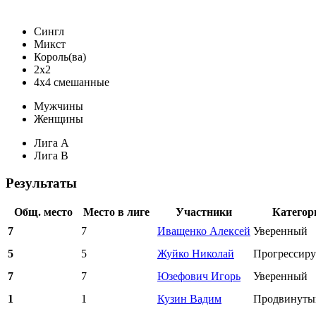
Сингл
Микст
Король(ва)
2х2
4х4 смешанные
Мужчины
Женщины
Лига A
Лига B
Результаты
Общ. место
Место в лиге
Участники
Категор
7
7
Иващенко Алексей
Уверенный
5
5
Жуйко Николай
Прогрессир
7
7
Юзефович Игорь
Уверенный
1
1
Кузин Вадим
Продвинуты