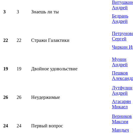
Витушки
Андрей
3
3
Знаешь ли ты
Бедрань
Андрей
Петрунов
Сергей
22
22
Стражи Галактики
Чиркин И
Мунин
Андрей
19
19
Двойное удовольствие
Пешков
Александ
Лутфулин
Андрей
26
26
Неудержимые
Агасарян
Микаел
Верников
Максим
24
24
Первый вопрос
Мандыч