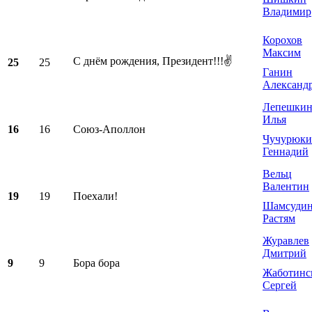
Владимир
Корохов
Максим
С днём рождения, Президент!!!✌️
25
25
Ганин
Александ
Лепешки
Илья
16
16
Союз-Аполлон
Чучурюк
Геннадий
Вельц
Валентин
19
19
Поехали!
Шамсуди
Растям
Журавлев
Дмитрий
9
9
Бора бора
Жаботинс
Сергей