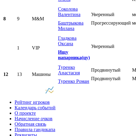
Соколова
Валентина
Уверенный
м
8
9
M&M
Баштрыкова
Прогрессирующий
м
Милана
Гладкова
Оксана
Уверенный
1
VIP
Ищу
напарника(цу)
Туренко
Продвинутый
М
Анастасия
12
13
Машины
Продвинутый
М
Туренко Роман
Рейтинг игроков
Календарь событий
О проекте
Начисление очков
Обратная связь
Правила гандикапа
Реквизиты