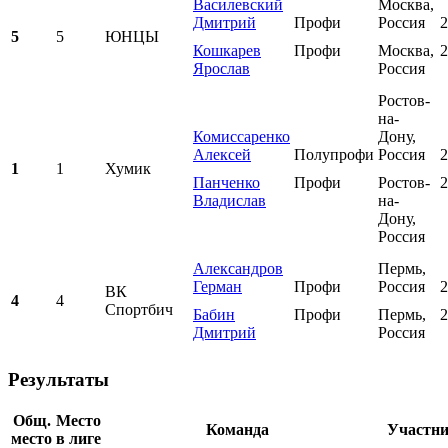
Василевский
Москва,
Дмитрий
Профи
Россия
2
5
5
ЮНЦЫ
Кошкарев
Профи
Москва,
2
Ярослав
Россия
Ростов-
на-
Комиссаренко
Дону,
Алексей
Полупрофи
Россия
2
1
1
Хумик
Панченко
Профи
Ростов-
2
Владислав
на-
Дону,
Россия
Александров
Пермь,
Герман
Профи
Россия
2
ВК
4
4
Спортбич
Бабин
Профи
Пермь,
2
Дмитрий
Россия
Результаты
Общ.
Место
Команда
Участн
место
в лиге