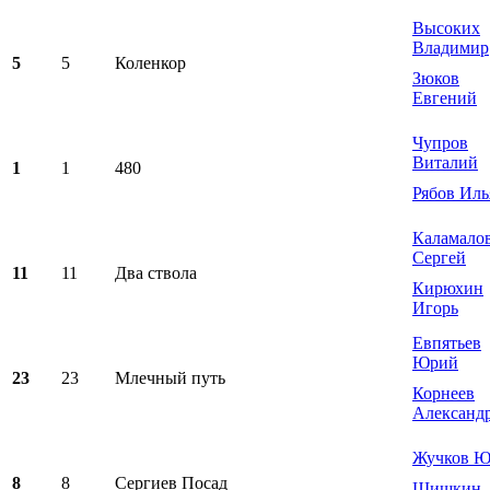
Высоких
Владимир
5
5
Коленкор
Зюков
Евгений
Чупров
Виталий
1
1
480
Рябов Иль
Каламало
Сергей
11
11
Два ствола
Кирюхин
Игорь
Евпятьев
Юрий
23
23
Млечный путь
Корнеев
Александ
Жучков 
8
8
Сергиев Посад
Шишкин