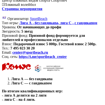
Центр пляжных видов спорта Спортбич
Пляжный волейбол
Страница мероприятия
Организатор:
SportBeach
Тип игры:
Лига А - без гандикапа, лига С - с гандикапом
Уровень:
От начинающих до профи
Звездность:
5 звезд
Призовой фонд:
Призовой фонд формируется для
любителей и профессионалов отдельно
Взнос:
Подарочный взнос 5 000р. Гостевой взнос 2 500р.
Тел.:
7 495 023 30 20
Email:
center@sportbeach.ru
Соц. сеть:
https://t.me/sportbeach_center
Лига А — без гандикапа
Лига С — с гандикапом
По итогам квалификационных игр:
- лига А делится на 2 лиги
- лига С - на 4 лиги.