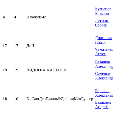
Кузнецов
Михаил
4
4
Наконец-то
Летягин
Сергей
Долганов
Юрий
17
17
ДиЧ
Чумаченк
Антон
Балашов
Александ
19
19
ВИДНОВСКИЕ БОГИ
Семенов
Александ
Борисов
Александ
10
10
БасВанДерГрилль&ДейвидМакБургер
Балаклей
Андрей