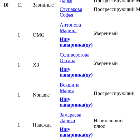
Дарья
Прогрессирующий
М
10
11
Завидные
Ступакова
Прогрессирующий
М
Софья
Антонова
Марина
Уверенный
1
OMG
Ищу
напарника(цу)
Селиверстова
Оксана
Уверенный
1
ХЗ
Ищу
напарника(цу)
Векшина
Мария
Прогрессирующий
1
Noname
Ищу
напарника(цу)
Замараева
Лариса
Начинающий
1
Надежда
плюс
Ищу
напарника(цу)