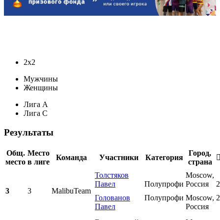
2х2
Мужчины
Женщины
Лига A
Лига C
Результаты
Общ.
Место
Город,
Команда
Участники
Категория
место
в лиге
страна
Толстяков
Moscow,
Павел
Полупрофи
Россия
2
3
3
MalibuTeam
Голованов
Полупрофи
Moscow,
2
Павел
Россия