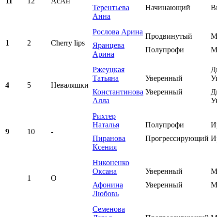
11
12
АсАн
Терентьева
Начинающий
В
Анна
Рослова Арина
Продвинутый
М
1
2
Cherry lips
Яранцева
Полупрофи
М
Арина
Ржеуцкая
Д
Татьяна
Уверенный
У
4
5
Неваляшки
Константинова
Уверенный
Д
Алла
У
Рихтер
Наталья
Полупрофи
И
9
10
-
Пиранова
Прогрессирующий
И
Ксения
Никоненко
Оксана
Уверенный
М
1
О
Афонина
Уверенный
М
Любовь
Семенова