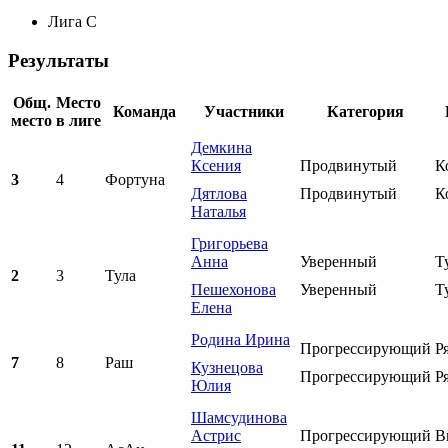
Лига C
Результаты
Общ.
Место
Команда
Участники
Категория
место
в лиге
Демкина
Ксения
Продвинутый
К
3
4
Фортуна
Дятлова
Продвинутый
К
Наталья
Григорьева
Анна
Уверенный
Т
2
3
Тула
Пешехонова
Уверенный
Т
Елена
Родина Ирина
Прогрессирующий
Р
7
8
Раш
Кузнецова
Прогрессирующий
Р
Юлия
Шамсудинова
Астрис
Прогрессирующий
В