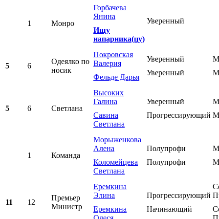
Горбачева
Янина
Уверенный
1
Монро
Ищу
напарника(цу)
Покровская
Уверенный
М
Одеялко по
Валерия
5
6
носик
Уверенный
М
Фельде Дарья
Высоких
Галина
Уверенный
М
5
6
Светлана
Савина
Прогрессирующий
М
Светлана
Морыженкова
Алена
Полупрофи
М
1
Команда
Коломейцева
Полупрофи
М
Светлана
Еремкина
С
Элина
Прогрессирующий
П
Премьер
11
12
Министр
Еремкина
Начинающий
С
Олеся
П