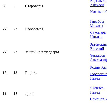
Варнаков
Алексей
5
5
Староверы
Новиков 
Гинзбург
Михаил
27
27
Поборемся
Сухопара
Никита
Затонски
Евгений
27
27
Зашли не в ту дверь!
Черкасов
Александ
Родин Ар
18
18
Big bro
Горлопан
Павел
Яковлев
Павел
12
12
Дюна
Семёнов 