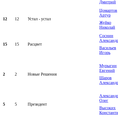
Дмитрий
Цомартов
Артур
12
12
Устал - устал
Жуйко
Николай
Соснин
Александ
15
15
Расцвет
Васильев
Игорь
Мурыгин
Евгений
2
2
Новые Решения
Шаров
Александ
Александ
Олег
5
5
Президент
Высоких
Констант