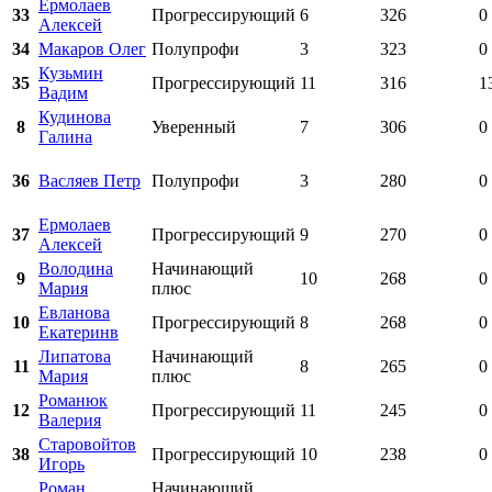
Ермолаев
33
Прогрессирующий
6
326
0
Алексей
34
Макаров Олег
Полупрофи
3
323
0
Кузьмин
35
Прогрессирующий
11
316
1
Вадим
Кудинова
8
Уверенный
7
306
0
Галина
36
Васляев Петр
Полупрофи
3
280
0
Ермолаев
37
Прогрессирующий
9
270
0
Алексей
Володина
Начинающий
9
10
268
0
Мария
плюс
Евланова
10
Прогрессирующий
8
268
0
Екатеринв
Липатова
Начинающий
11
8
265
0
Мария
плюс
Романюк
12
Прогрессирующий
11
245
0
Валерия
Старовойтов
38
Прогрессирующий
10
238
0
Игорь
Роман
Начинающий