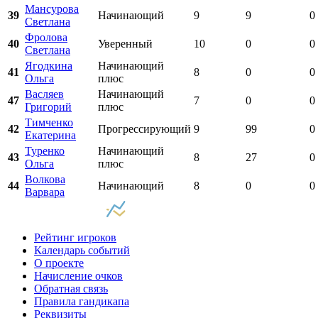
Мансурова
39
Начинающий
9
9
0
Светлана
Фролова
40
Уверенный
10
0
0
Светлана
Ягодкина
Начинающий
41
8
0
0
Ольга
плюс
Васляев
Начинающий
47
7
0
0
Григорий
плюс
Тимченко
42
Прогрессирующий
9
99
0
Екатерина
Туренко
Начинающий
43
8
27
0
Ольга
плюс
Волкова
44
Начинающий
8
0
0
Варвара
Рейтинг игроков
Календарь событий
О проекте
Начисление очков
Обратная связь
Правила гандикапа
Реквизиты