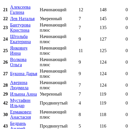
Алексеева
21
Начинающий
12
148
0
Галина
22
Лев Наталья
Уверенный
7
145
0
Бантурова
Начинающий
23
7
135
0
Кристина
плюс
Штольба
Начинающий
24
9
127
0
Екатерина
плюс
Янкович
Начинающий
25
11
125
0
Инна
плюс
Волкова
Начинающий
26
9
124
0
Ольга
плюс
Начинающий
27
Букина Дарья
9
124
0
плюс
Аверина
Начинающий
28
7
124
0
Людмила
плюс
29
Ильина Анна
Уверенный
7
119
0
Мустафин
42
Продвинутый
4
119
0
Ильдар
Ермаковец
Начинающий
30
8
118
0
Анастасия
плюс
Бедрань
43
Продвинутый
5
116
0
Андрей