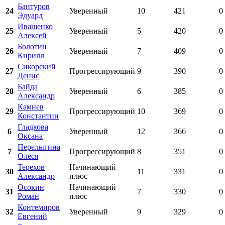
Бантуров
24
Уверенный
10
421
0
Эдуард
Иващенко
25
Уверенный
5
420
0
Алексей
Болотин
26
Уверенный
7
409
0
Кирилл
Сикорский
27
Прогрессирующий
9
390
0
Денис
Байда
28
Уверенный
6
385
0
Александр
Камнев
29
Прогрессирующий
10
369
0
Константин
Гладкова
6
Уверенный
12
366
0
Оксана
Перелыгина
7
Прогрессирующий
8
351
0
Олеся
Терехов
Начинающий
30
11
331
0
Александр
плюс
Осокин
Начинающий
31
7
330
0
Роман
плюс
Контемиров
32
Уверенный
9
329
0
Евгений