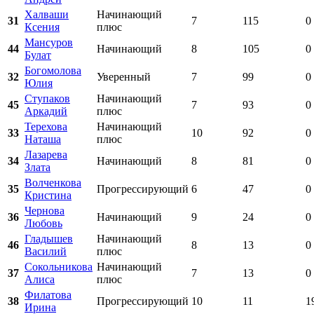
Халваши
Начинающий
31
7
115
0
Ксения
плюс
Мансуров
44
Начинающий
8
105
0
Булат
Богомолова
32
Уверенный
7
99
0
Юлия
Ступаков
Начинающий
45
7
93
0
Аркадий
плюс
Терехова
Начинающий
33
10
92
0
Наташа
плюс
Лазарева
34
Начинающий
8
81
0
Злата
Волченкова
35
Прогрессирующий
6
47
0
Кристина
Чернова
36
Начинающий
9
24
0
Любовь
Гладышев
Начинающий
46
8
13
0
Василий
плюс
Сокольникова
Начинающий
37
7
13
0
Алиса
плюс
Филатова
38
Прогрессирующий
10
11
1
Ирина