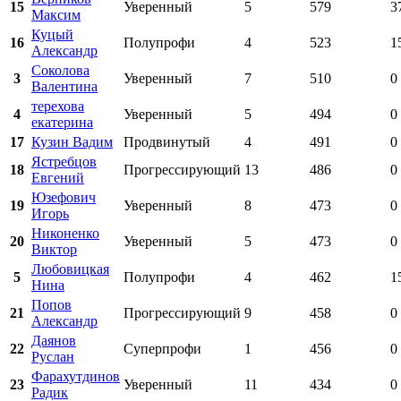
15
Уверенный
5
579
3
Максим
Куцый
16
Полупрофи
4
523
1
Александр
Соколова
3
Уверенный
7
510
0
Валентина
терехова
4
Уверенный
5
494
0
екатерина
17
Кузин Вадим
Продвинутый
4
491
0
Ястребцов
18
Прогрессирующий
13
486
0
Евгений
Юзефович
19
Уверенный
8
473
0
Игорь
Никоненко
20
Уверенный
5
473
0
Виктор
Любовицкая
5
Полупрофи
4
462
1
Нина
Попов
21
Прогрессирующий
9
458
0
Александр
Даянов
22
Суперпрофи
1
456
0
Руслан
Фарахутдинов
23
Уверенный
11
434
0
Радик