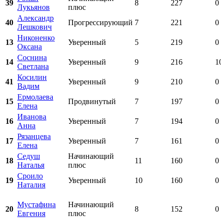
39
8
227
0
Лукьянов
плюс
Александр
40
Прогрессирующий
7
221
0
Лешкович
Никоненко
13
Уверенный
5
219
0
Оксана
Соснина
14
Уверенный
9
216
1
Светлана
Косилин
41
Уверенный
9
210
0
Вадим
Ермолаева
15
Продвинутый
7
197
0
Елена
Иванова
16
Уверенный
7
194
0
Анна
Рязанцева
17
Уверенный
7
161
0
Елена
Седуш
Начинающий
18
11
160
0
Наталья
плюс
Сроило
19
Уверенный
10
160
0
Наталия
Мустафина
Начинающий
20
8
152
0
Евгения
плюс