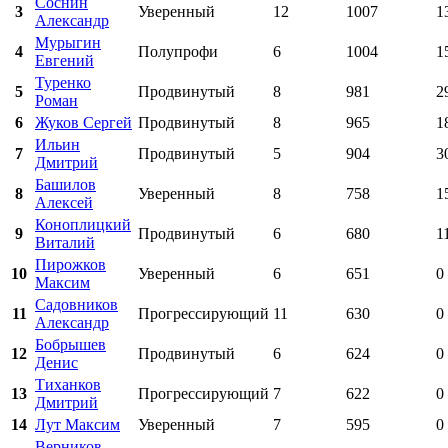
Соснин
3
Уверенный
12
1007
1
Александр
Мурыгин
4
Полупрофи
6
1004
1
Евгений
Туренко
5
Продвинутый
8
981
2
Роман
6
Жуков Сергей
Продвинутый
8
965
1
Ильин
7
Продвинутый
5
904
3
Дмитрий
Башилов
8
Уверенный
8
758
1
Алексей
Коноплицкий
9
Продвинутый
6
680
1
Виталий
Пирожков
10
Уверенный
6
651
0
Максим
Садовников
11
Прогрессирующий
11
630
0
Александр
Бобрышев
12
Продвинутый
6
624
0
Денис
Тиханков
13
Прогрессирующий
7
622
0
Дмитрий
14
Лут Максим
Уверенный
7
595
0
Верников