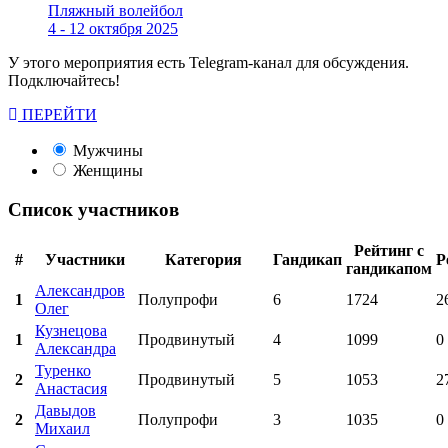
Пляжный волейбол
4 - 12 октября 2025
У этого мероприятия есть Telegram-канал для обсуждения.
Подключайтесь!
ПЕРЕЙТИ
Мужчины
Женщины
Список участников
Рейтинг с
#
Участники
Категория
Гандикап
Р
гандикапом
Александров
1
Полупрофи
6
1724
2
Олег
Кузнецова
1
Продвинутый
4
1099
0
Александра
Туренко
2
Продвинутый
5
1053
2
Анастасия
Давыдов
2
Полупрофи
3
1035
0
Михаил